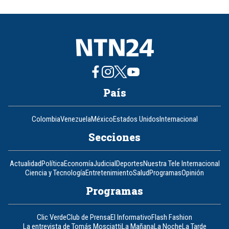
of
8
País
Colombia
Venezuela
México
Estados Unidos
Internacional
Secciones
Actualidad
Política
Economía
Judicial
Deportes
Nuestra Tele Internacional
Ciencia y Tecnología
Entretenimiento
Salud
Programas
Opinión
Programas
Clic Verde
Club de Prensa
El Informativo
Flash Fashion
La entrevista de Tomás Mosciatti
La Mañana
La Noche
La Tarde