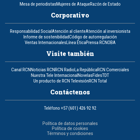
Mesa de periodistas
Mujeres de Ataque
Razón de Estado
Corporativo
Responsabilidad Social
Atención al cliente
Atención al inversionista
Informe de sostenibilidad
Código de autorregulación
Ventas Internacionales
Línea Ética
Prensa RCN
OBA
Visite también
Canal RCN
Noticias RCN
RCN Radio
La República
RCN Comerciales
Nuestra Tele Internacional
Novelas
Fides
TDT
Un producto de RCN Televisión
RCN Total
Contáctenos
Teléfono
+57 (601) 426 92 92
Política de datos personales
Política de cookies
Términos y condiciones