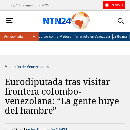
EN VIVO
Lunes, 10 de agosto de 2026
Juicio contra Maduro
Terremoto en Venezuela
La Guaira
Migración de Venezolanos
Eurodiputada tras visitar
frontera colombo-
venezolana: “La gente huye
del hambre”
junio 28, 2018
Por: Redacción NTN24