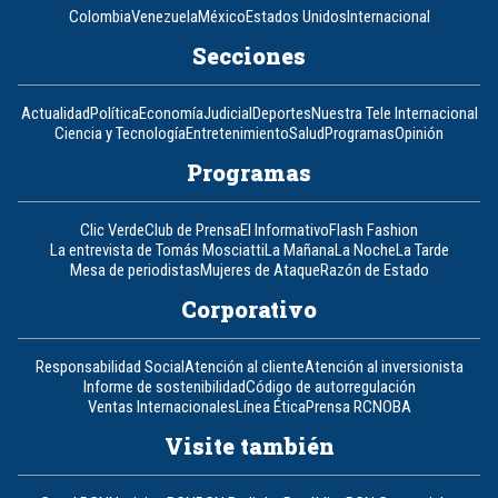
Colombia
Venezuela
México
Estados Unidos
Internacional
Secciones
Actualidad
Política
Economía
Judicial
Deportes
Nuestra Tele Internacional
Ciencia y Tecnología
Entretenimiento
Salud
Programas
Opinión
Programas
Clic Verde
Club de Prensa
El Informativo
Flash Fashion
La entrevista de Tomás Mosciatti
La Mañana
La Noche
La Tarde
Mesa de periodistas
Mujeres de Ataque
Razón de Estado
Corporativo
Responsabilidad Social
Atención al cliente
Atención al inversionista
Informe de sostenibilidad
Código de autorregulación
Ventas Internacionales
Línea Ética
Prensa RCN
OBA
Visite también