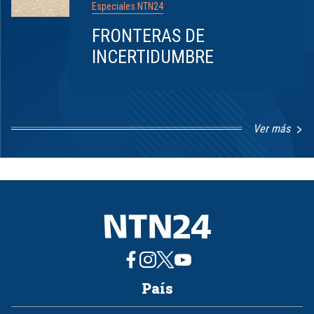
Especiales NTN24
FRONTERAS DE
INCERTIDUMBRE
Ver más
Item
1
of
8
País