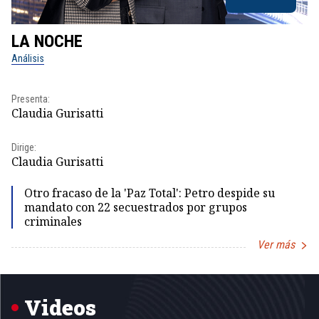
LA NOCHE
L
Análisis
No
Pr
Presenta:
Id
Claudia Gurisatti
Dir
Dirige:
Id
Claudia Gurisatti
Otro fracaso de la 'Paz Total': Petro despide su
mandato con 22 secuestrados por grupos
criminales
Ver más
Item
1
of
5
Videos