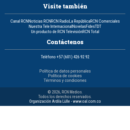
Visite también
Canal RCN
Noticias RCN
RCN Radio
La República
RCN Comerciales
Nuestra Tele Internacional
Novelas
Fides
TDT
Un producto de RCN Televisión
RCN Total
Contáctenos
Teléfono
+57 (601) 426 92 92
Política de datos personales
Política de cookies
Términos y condiciones
© 2026, RCN Medios.
Todos los derechos reservados.
Organización Ardila Lülle - www.oal.com.co