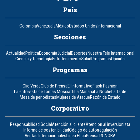
País
Colombia
Venezuela
México
Estados Unidos
Internacional
Secciones
Actualidad
Política
Economía
Judicial
Deportes
Nuestra Tele Internacional
Ciencia y Tecnología
Entretenimiento
Salud
Programas
Opinión
Programas
Clic Verde
Club de Prensa
El Informativo
Flash Fashion
La entrevista de Tomás Mosciatti
La Mañana
La Noche
La Tarde
Mesa de periodistas
Mujeres de Ataque
Razón de Estado
Corporativo
Responsabilidad Social
Atención al cliente
Atención al inversionista
Informe de sostenibilidad
Código de autorregulación
Ventas Internacionales
Línea Ética
Prensa RCN
OBA