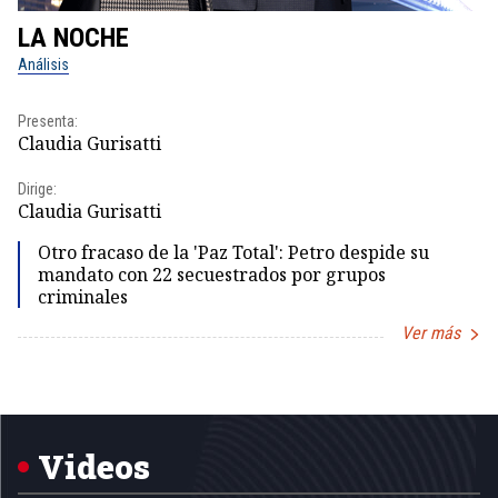
LA NOCHE
L
Análisis
No
Presenta:
Pr
Claudia Gurisatti
Id
Dirige:
Dir
Claudia Gurisatti
Id
Otro fracaso de la 'Paz Total': Petro despide su
mandato con 22 secuestrados por grupos
criminales
Ver más
Item
1
of
5
Videos