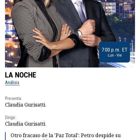
7:00 p.m. ET
Lun - Vie
LA NOCHE
L
Análisis
No
Presenta:
Pr
Claudia Gurisatti
Id
Dirige:
Dir
Claudia Gurisatti
Id
Otro fracaso de la 'Paz Total': Petro despide su