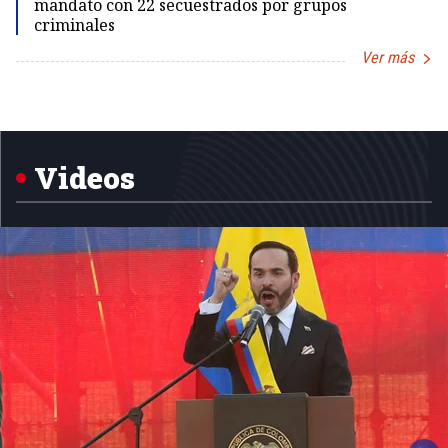
mandato con 22 secuestrados por grupos
criminales
Ver más
Item
1
of
5
Videos