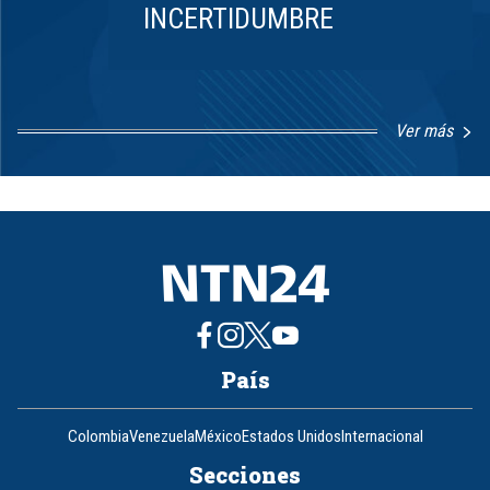
INCERTIDUMBRE
Ver más
Item
1
of
8
País
Colombia
Venezuela
México
Estados Unidos
Internacional
Secciones