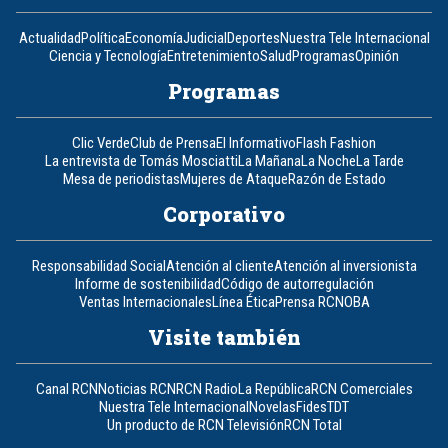
Actualidad
Política
Economía
Judicial
Deportes
Nuestra Tele Internacional
Ciencia y Tecnología
Entretenimiento
Salud
Programas
Opinión
Programas
Clic Verde
Club de Prensa
El Informativo
Flash Fashion
La entrevista de Tomás Mosciatti
La Mañana
La Noche
La Tarde
Mesa de periodistas
Mujeres de Ataque
Razón de Estado
Corporativo
Responsabilidad Social
Atención al cliente
Atención al inversionista
Informe de sostenibilidad
Código de autorregulación
Ventas Internacionales
Línea Ética
Prensa RCN
OBA
Visite también
Canal RCN
Noticias RCN
RCN Radio
La República
RCN Comerciales
Nuestra Tele Internacional
Novelas
Fides
TDT
Un producto de RCN Televisión
RCN Total