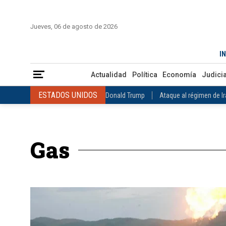
INICIO
COLOMBIA
VENEZUELA
MÉXICO
EST
Jueves, 06 de agosto de 2026
Actualidad
Política
Economía
Judicial
Deportes
Nuest
IN
ESTADOS UNIDOS
Donald Trump
Ataque al régimen de Irán
Actualidad
Política
Economía
Judicia
INTERNACIONAL
Raúl Castro
José Luis Rodríguez Zapatero
ESTADOS UNIDOS
Donald Trump
Ataque al régimen de I
COLOMBIA
Elecciones Presidenciales en Colombia
Gustavo Petr
INTERNACIONAL
Raúl Castro
José Luis Rodríguez Zapat
VENEZUELA
Juicio contra Maduro
Terremoto en Venezuela
COLOMBIA
Elecciones Presidenciales en Colombia
Gusta
MÉXICO
Claudia Sheinbaum
Mundial 2026
Narcotráfico
C
Gas
VENEZUELA
Juicio contra Maduro
Terremoto en Venezue
MÉXICO
Claudia Sheinbaum
Mundial 2026
Narcotráfi