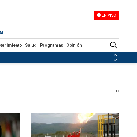
EN VIVO
EN VIVO
Programas
Opinión
AL
etenimiento
Salud
Programas
Opinión
ias de las FARC
ezuela
Nicolás Maduro
Disidencias de las FARC
 en Venezuela
Nicolás Maduro