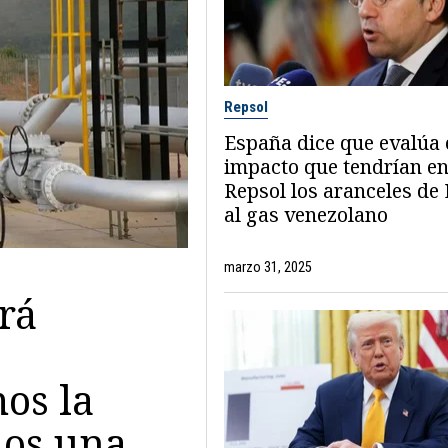
Repsol
España dice que evalúa 
impacto que tendrían e
Repsol los aranceles de 
al gas venezolano
marzo 31, 2025
rá
os la
mos una