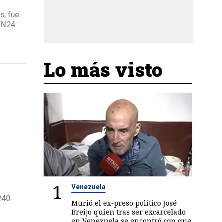
s, fue
TN24.
Lo más visto
1
Venezuela
240
Murió el ex-preso político José
Breijo quien tras ser excarcelado
en Venezuela se encontró con que