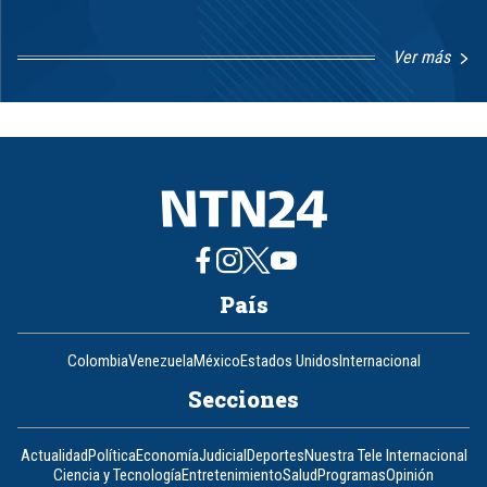
Ver más
Item
1
of
8
País
Colombia
Venezuela
México
Estados Unidos
Internacional
Secciones
Actualidad
Política
Economía
Judicial
Deportes
Nuestra Tele Internacional
Ciencia y Tecnología
Entretenimiento
Salud
Programas
Opinión