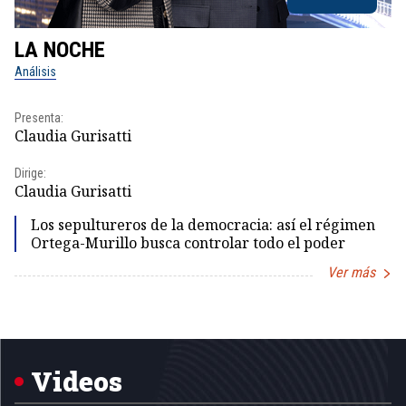
LA NOCHE
L
Análisis
No
Presenta:
Pr
Claudia Gurisatti
Id
Dirige:
Dir
Claudia Gurisatti
Id
Los sepultureros de la democracia: así el régimen
Ortega-Murillo busca controlar todo el poder
Ver más
Item
1
of
5
Videos