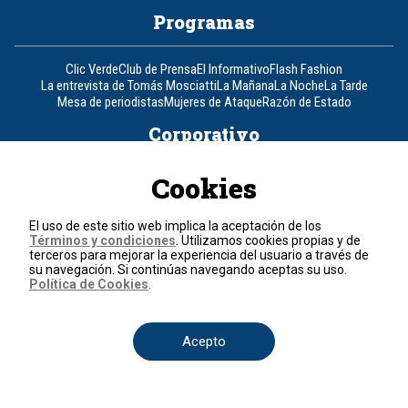
Programas
Clic Verde
Club de Prensa
El Informativo
Flash Fashion
La entrevista de Tomás Mosciatti
La Mañana
La Noche
La Tarde
Mesa de periodistas
Mujeres de Ataque
Razón de Estado
Corporativo
Cookies
Responsabilidad Social
Atención al cliente
Atención al inversionista
Informe de sostenibilidad
Código de autorregulación
Ventas Internacionales
Línea Ética
Prensa RCN
OBA
El uso de este sitio web implica la aceptación de los
Términos y condiciones
. Utilizamos cookies propias y de
Visite también
terceros para mejorar la experiencia del usuario a través de
su navegación. Si continúas navegando aceptas su uso.
Política de Cookies
.
Canal RCN
Noticias RCN
RCN Radio
La República
RCN Comerciales
Nuestra Tele Internacional
Novelas
Fides
TDT
Un producto de RCN Televisión
RCN Total
Acepto
Contáctenos
Teléfono
+57 (601) 426 92 92