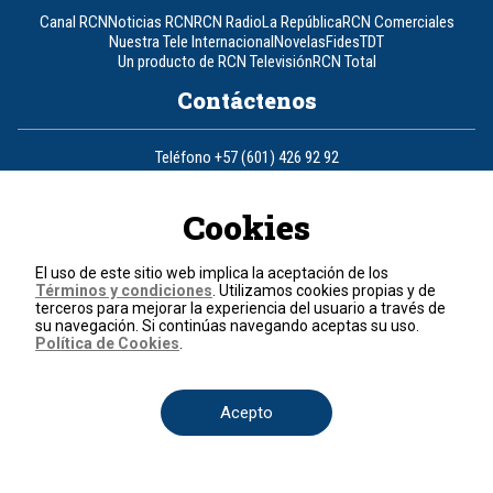
Canal RCN
Noticias RCN
RCN Radio
La República
RCN Comerciales
Nuestra Tele Internacional
Novelas
Fides
TDT
Un producto de RCN Televisión
RCN Total
Contáctenos
Teléfono
+57 (601) 426 92 92
Política de datos personales
Cookies
Política de cookies
Términos y condiciones
El uso de este sitio web implica la aceptación de los
Términos y condiciones
© 2026, RCN Medios.
. Utilizamos cookies propias y de
terceros para mejorar la experiencia del usuario a través de
Todos los derechos reservados.
su navegación. Si continúas navegando aceptas su uso.
Organización Ardila Lülle - www.oal.com.co
Política de Cookies
.
Acepto