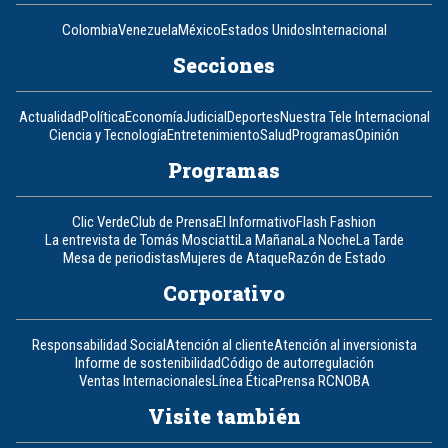
Colombia
Venezuela
México
Estados Unidos
Internacional
Secciones
Actualidad
Política
Economía
Judicial
Deportes
Nuestra Tele Internacional
Ciencia y Tecnología
Entretenimiento
Salud
Programas
Opinión
Programas
Clic Verde
Club de Prensa
El Informativo
Flash Fashion
La entrevista de Tomás Mosciatti
La Mañana
La Noche
La Tarde
Mesa de periodistas
Mujeres de Ataque
Razón de Estado
Corporativo
Responsabilidad Social
Atención al cliente
Atención al inversionista
Informe de sostenibilidad
Código de autorregulación
Ventas Internacionales
Línea Ética
Prensa RCN
OBA
Visite también