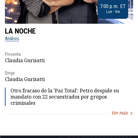
7:00 p.m. ET
Lun - Vie
LA NOCHE
L
Análisis
No
Presenta:
Pr
Claudia Gurisatti
Id
Dirige:
Dir
Claudia Gurisatti
Id
Otro fracaso de la 'Paz Total': Petro despide su
mandato con 22 secuestrados por grupos
criminales
Ver más
Item
1
of
5