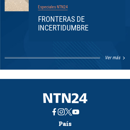
Especiales NTN24
FRONTERAS DE
INCERTIDUMBRE
Ver más
Item
1
of
8
País