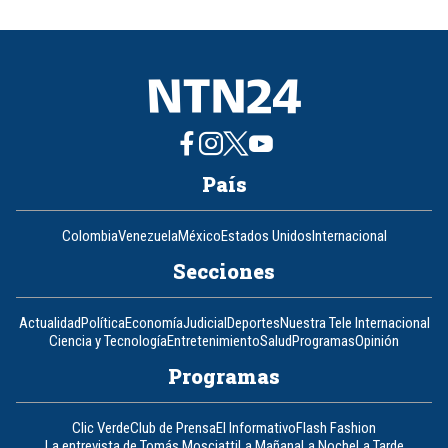
of
8
País
Colombia
Venezuela
México
Estados Unidos
Internacional
Secciones
Actualidad
Política
Economía
Judicial
Deportes
Nuestra Tele Internacional
Ciencia y Tecnología
Entretenimiento
Salud
Programas
Opinión
Programas
Clic Verde
Club de Prensa
El Informativo
Flash Fashion
La entrevista de Tomás Mosciatti
La Mañana
La Noche
La Tarde