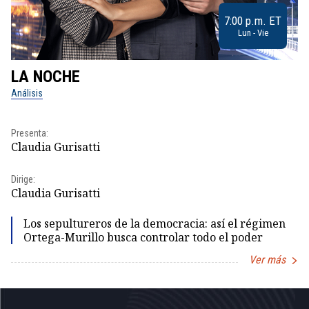
7:00 p.m. ET
Lun - Vie
LA NOCHE
L
Análisis
No
Pr
Presenta:
Id
Claudia Gurisatti
Dir
Dirige:
Id
Claudia Gurisatti
Los sepultureros de la democracia: así el régimen
Ortega-Murillo busca controlar todo el poder
Ver más
Item
1
of