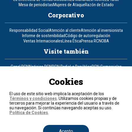
Mesa de periodistas
Mujeres de Ataque
Razón de Estado
Corporativo
Responsabilidad Social
Atención al cliente
Atención al inversionista
Informe de sostenibilidad
Código de autorregulación
Ventas Internacionales
Línea Ética
Prensa RCN
OBA
Visite también
Canal RCN
Noticias RCN
RCN Radio
La República
RCN Comerciales
Nuestra Tele Internacional
Novelas
Fides
TDT
Un producto de RCN Televisión
RCN Total
Cookies
Contáctenos
El uso de este sitio web implica la aceptación de los
Términos y condiciones
. Utilizamos cookies propias y de
Teléfono
+57 (601) 426 92 92
terceros para mejorar la experiencia del usuario a través de
su navegación. Si continúas navegando aceptas su uso.
Política de Cookies
.
Política de datos personales
Política de cookies
Términos y condiciones
Acepto