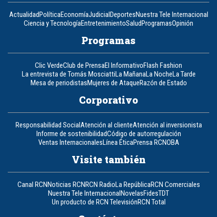
Actualidad
Política
Economía
Judicial
Deportes
Nuestra Tele Internacional
Ciencia y Tecnología
Entretenimiento
Salud
Programas
Opinión
Programas
Clic Verde
Club de Prensa
El Informativo
Flash Fashion
La entrevista de Tomás Mosciatti
La Mañana
La Noche
La Tarde
Mesa de periodistas
Mujeres de Ataque
Razón de Estado
Corporativo
Responsabilidad Social
Atención al cliente
Atención al inversionista
Informe de sostenibilidad
Código de autorregulación
Ventas Internacionales
Línea Ética
Prensa RCN
OBA
Visite también
Canal RCN
Noticias RCN
RCN Radio
La República
RCN Comerciales
Nuestra Tele Internacional
Novelas
Fides
TDT
Un producto de RCN Televisión
RCN Total