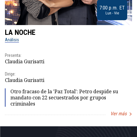
7:00 p.m. ET
Lun - Vie
LA NOCHE
L
Análisis
No
Presenta:
Pr
Claudia Gurisatti
Id
Dirige:
Dir
Claudia Gurisatti
Id
Otro fracaso de la 'Paz Total': Petro despide su
mandato con 22 secuestrados por grupos
criminales
Ver más
Item
1
of
5