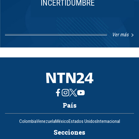
INCERTIDUMBRE
Ver más
Item
1
of
8
País
Colombia
Venezuela
México
Estados Unidos
Internacional
Secciones