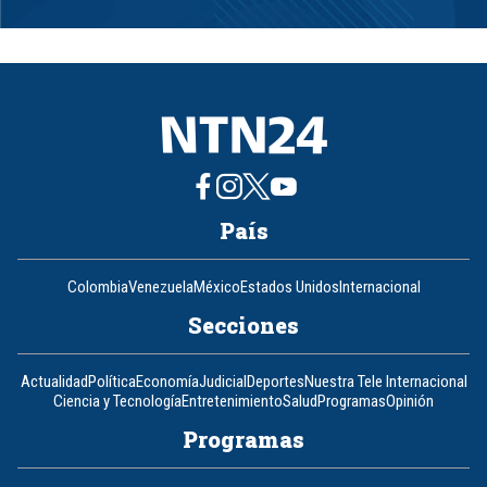
Item
1
of
8
País
Colombia
Venezuela
México
Estados Unidos
Internacional
Secciones
Actualidad
Política
Economía
Judicial
Deportes
Nuestra Tele Internacional
Ciencia y Tecnología
Entretenimiento
Salud
Programas
Opinión
Programas