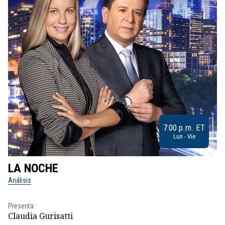
7:00 p.m. ET
Lun - Vie
LA NOCHE
L
Análisis
No
Presenta:
Pr
Claudia Gurisatti
Id