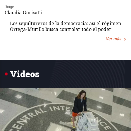
Dirige:
Dir
Claudia Gurisatti
Id
Los sepultureros de la democracia: así el régimen
Ortega-Murillo busca controlar todo el poder
Ver más
Item
1
of
5
Videos