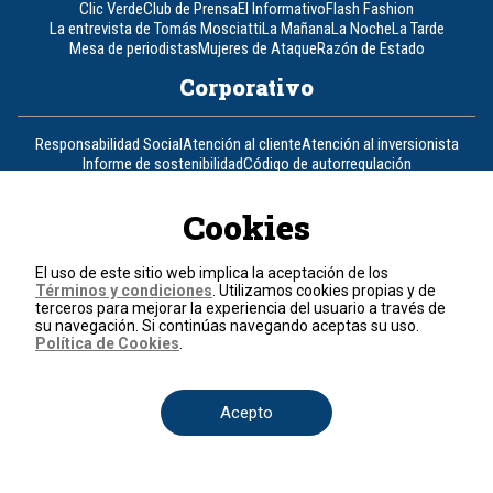
Clic Verde
Club de Prensa
El Informativo
Flash Fashion
La entrevista de Tomás Mosciatti
La Mañana
La Noche
La Tarde
Mesa de periodistas
Mujeres de Ataque
Razón de Estado
Corporativo
Responsabilidad Social
Atención al cliente
Atención al inversionista
Informe de sostenibilidad
Código de autorregulación
Ventas Internacionales
Línea Ética
Prensa RCN
OBA
Cookies
Visite también
El uso de este sitio web implica la aceptación de los
Canal RCN
Noticias RCN
RCN Radio
La República
RCN Comerciales
Términos y condiciones
. Utilizamos cookies propias y de
Nuestra Tele Internacional
Novelas
Fides
TDT
terceros para mejorar la experiencia del usuario a través de
Un producto de RCN Televisión
RCN Total
su navegación. Si continúas navegando aceptas su uso.
Política de Cookies
.
Contáctenos
Acepto
Teléfono
+57 (601) 426 92 92
Política de datos personales
Política de cookies