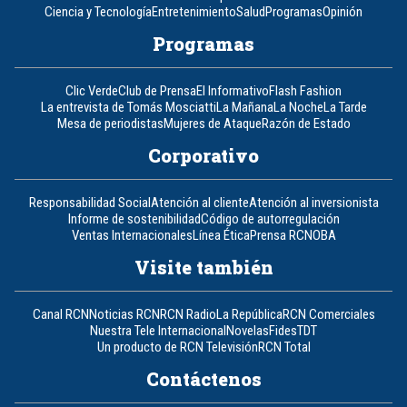
Ciencia y Tecnología
Entretenimiento
Salud
Programas
Opinión
Programas
Clic Verde
Club de Prensa
El Informativo
Flash Fashion
La entrevista de Tomás Mosciatti
La Mañana
La Noche
La Tarde
Mesa de periodistas
Mujeres de Ataque
Razón de Estado
Corporativo
Responsabilidad Social
Atención al cliente
Atención al inversionista
Informe de sostenibilidad
Código de autorregulación
Ventas Internacionales
Línea Ética
Prensa RCN
OBA
Visite también
Canal RCN
Noticias RCN
RCN Radio
La República
RCN Comerciales
Nuestra Tele Internacional
Novelas
Fides
TDT
Un producto de RCN Televisión
RCN Total
Contáctenos