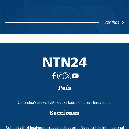
Ver más
Item
1
of
8
País
Colombia
Venezuela
México
Estados Unidos
Internacional
Secciones
Actualidad
Política
Economía
Judicial
Deportes
Nuestra Tele Internacional