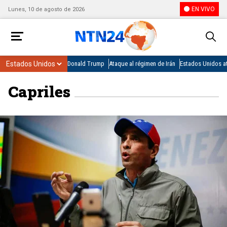
EN VIVO
Lunes, 10 de agosto de 2026
Donald Trump
Ataque al régimen de Irán
Estados Unidos at
Capriles