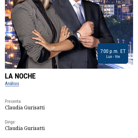
7:00 p.m. ET
Lun - Vie
LA NOCHE
L
Análisis
No
Pr
Presenta:
Id
Claudia Gurisatti
Dir
Dirige:
Id
Claudia Gurisatti