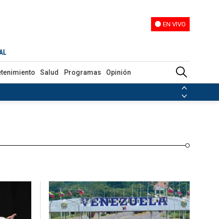
EN VIVO
EN VIVO
Programas
Opinión
AL
etenimiento
Salud
Programas
Opinión
ias de las FARC
ezuela
Nicolás Maduro
Disidencias de las FARC
 en Venezuela
Nicolás Maduro