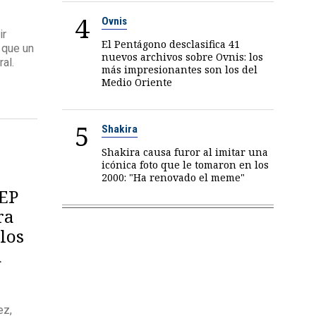
4
Ovnis
ir
El Pentágono desclasifica 41
 que un
nuevos archivos sobre Ovnis: los
al.
más impresionantes son los del
Medio Oriente
5
Shakira
Shakira causa furor al imitar una
icónica foto que le tomaron en los
2000: "Ha renovado el meme"
JEP
ra
los
a
ez,