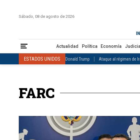
INICIO
COLOMBIA
VENEZUELA
MÉXICO
EST
Sábado, 08 de agosto de 2026
Actualidad
Política
Economía
Judicial
Deportes
Nuest
IN
ESTADOS UNIDOS
Donald Trump
Ataque al régimen de Irán
Actualidad
Política
Economía
Judicia
INTERNACIONAL
Raúl Castro
José Luis Rodríguez Zapatero
ESTADOS UNIDOS
Donald Trump
Ataque al régimen de I
COLOMBIA
Elecciones Presidenciales en Colombia
Gustavo Petr
INTERNACIONAL
Raúl Castro
José Luis Rodríguez Zapat
VENEZUELA
Juicio contra Maduro
Terremoto en Venezuela
COLOMBIA
Elecciones Presidenciales en Colombia
Gusta
MÉXICO
Claudia Sheinbaum
Mundial 2026
Narcotráfico
C
FARC
VENEZUELA
Juicio contra Maduro
Terremoto en Venezue
MÉXICO
Claudia Sheinbaum
Mundial 2026
Narcotráfi