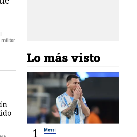
l
 militar
Lo más visto
tín
mido
1
Messi
ra,