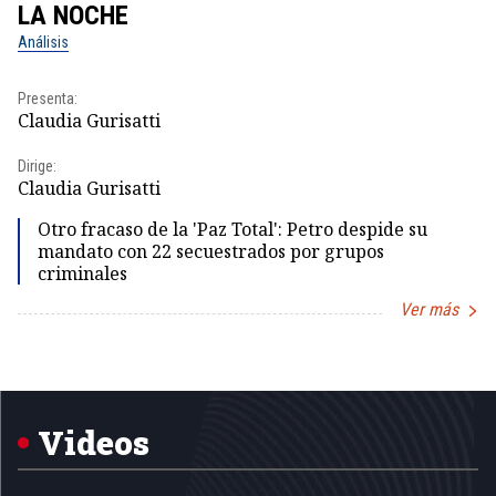
LA NOCHE
L
Análisis
No
Presenta:
Pr
Claudia Gurisatti
Id
Dirige:
Dir
Claudia Gurisatti
Id
Otro fracaso de la 'Paz Total': Petro despide su
mandato con 22 secuestrados por grupos
criminales
Ver más
Item
1
of
5
Videos