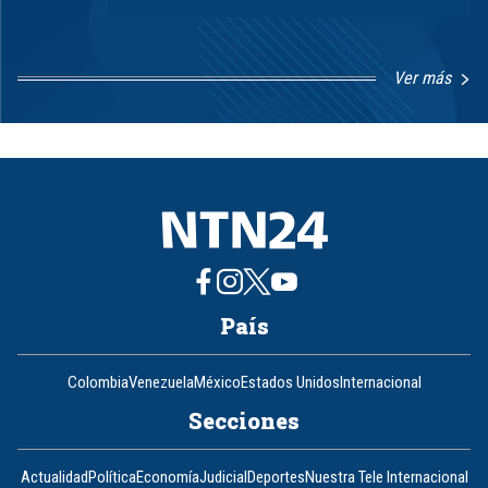
Ver más
Item
1
of
8
País
Colombia
Venezuela
México
Estados Unidos
Internacional
Secciones
Actualidad
Política
Economía
Judicial
Deportes
Nuestra Tele Internacional