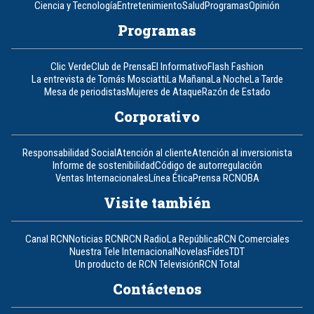
Ciencia y Tecnología
Entretenimiento
Salud
Programas
Opinión
Programas
Clic Verde
Club de Prensa
El Informativo
Flash Fashion
La entrevista de Tomás Mosciatti
La Mañana
La Noche
La Tarde
Mesa de periodistas
Mujeres de Ataque
Razón de Estado
Corporativo
Responsabilidad Social
Atención al cliente
Atención al inversionista
Informe de sostenibilidad
Código de autorregulación
Ventas Internacionales
Línea Ética
Prensa RCN
OBA
Visite también
Canal RCN
Noticias RCN
RCN Radio
La República
RCN Comerciales
Nuestra Tele Internacional
Novelas
Fides
TDT
Un producto de RCN Televisión
RCN Total
Contáctenos