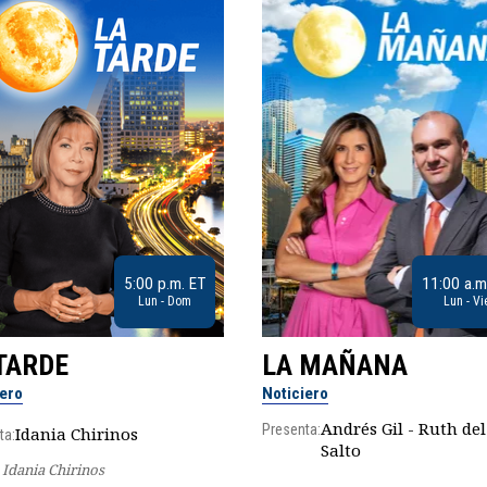
5:00 p.m. ET
11:00 a.m
Lun - Dom
Lun - Vi
TARDE
LA MAÑANA
iero
Noticiero
Andrés Gil - Ruth del
Presenta:
Idania Chirinos
ta:
Salto
Idania Chirinos