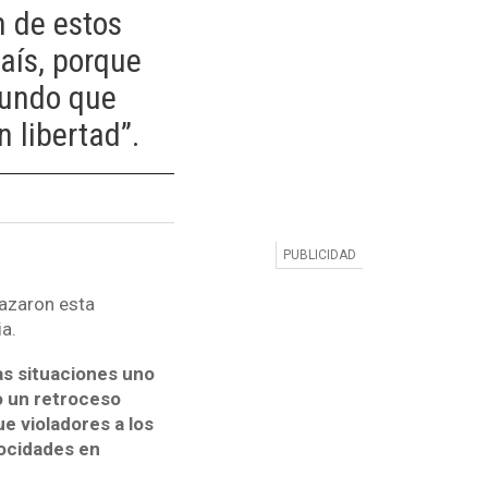
n de estos
aís, porque
mundo que
 libertad”.
hazaron esta
a.
as situaciones uno
o un retroceso
e violadores a los
rocidades en