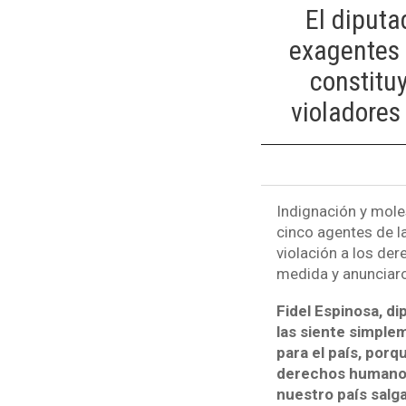
El diputa
exagentes 
constitu
violadores
Indignación y moles
cinco agentes de l
violación a los de
medida y anunciaro
Fidel Espinosa, d
las siente simple
para el país, porq
derechos humanos,
nuestro país salga