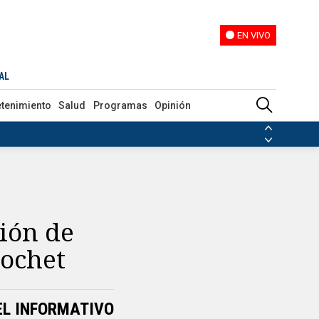
EN VIVO
EN VIVO
AL
etenimiento
Salud
Programas
Opinión
ias de las FARC
ezuela
Nicolás Maduro
Disidencias de las FARC
 en Venezuela
Nicolás Maduro
ión de
nochet
EL INFORMATIVO