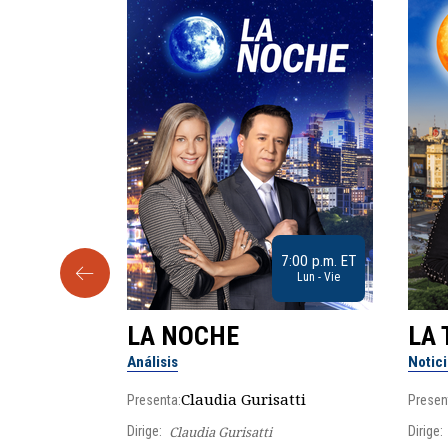
9:30 a.m. ET
7:00 p.m. ET
Sab
Lun - Vie
LA NOCHE
LA 
Análisis
Notic
lgo
Claudia Gurisatti
Presenta:
Presen
Dirige:
Claudia Gurisatti
Dirige: