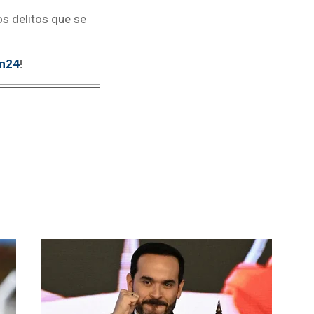
s delitos que se
tn24
!