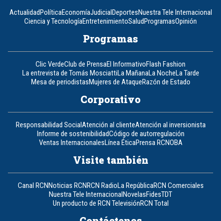
Actualidad
Política
Economía
Judicial
Deportes
Nuestra Tele Internacional
Ciencia y Tecnología
Entretenimiento
Salud
Programas
Opinión
Programas
Clic Verde
Club de Prensa
El Informativo
Flash Fashion
La entrevista de Tomás Mosciatti
La Mañana
La Noche
La Tarde
Mesa de periodistas
Mujeres de Ataque
Razón de Estado
Corporativo
Responsabilidad Social
Atención al cliente
Atención al inversionista
Informe de sostenibilidad
Código de autorregulación
Ventas Internacionales
Línea Ética
Prensa RCN
OBA
Visite también
Canal RCN
Noticias RCN
RCN Radio
La República
RCN Comerciales
Nuestra Tele Internacional
Novelas
Fides
TDT
Un producto de RCN Televisión
RCN Total
Contáctenos