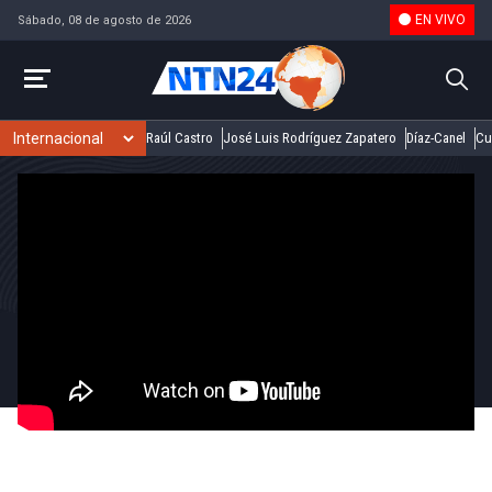
EN VIVO
Sábado, 08 de agosto de 2026
Raúl Castro
José Luis Rodríguez Zapatero
Díaz-Canel
Cu