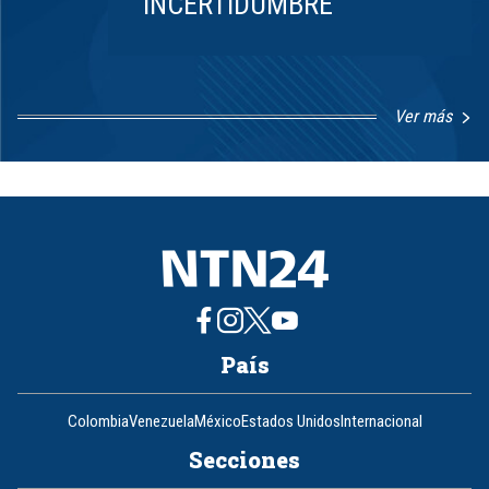
INCERTIDUMBRE
Ver más
Item
1
of
8
País
Colombia
Venezuela
México
Estados Unidos
Internacional
Secciones