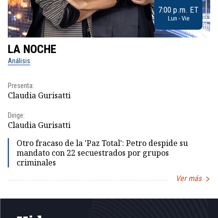
7:00 p.m. ET
Lun - Vie
LA NOCHE
L
Análisis
No
Presenta:
Pr
Claudia Gurisatti
Id
Dirige:
Dir
Claudia Gurisatti
Id
Otro fracaso de la 'Paz Total': Petro despide su
mandato con 22 secuestrados por grupos
criminales
Ver más
Item
1
of
5