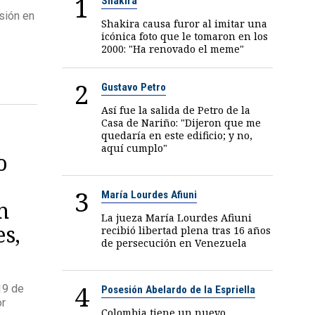
1
Shakira
sión en
Shakira causa furor al imitar una
icónica foto que le tomaron en los
2000: "Ha renovado el meme"
2
Gustavo Petro
Así fue la salida de Petro de la
Casa de Nariño: "Dijeron que me
quedaría en este edificio; y no,
aquí cumplo"
o
3
María Lourdes Afiuni
n
La jueza María Lourdes Afiuni
es,
recibió libertad plena tras 16 años
de persecución en Venezuela
4
19 de
Posesión Abelardo de la Espriella
or
Colombia tiene un nuevo