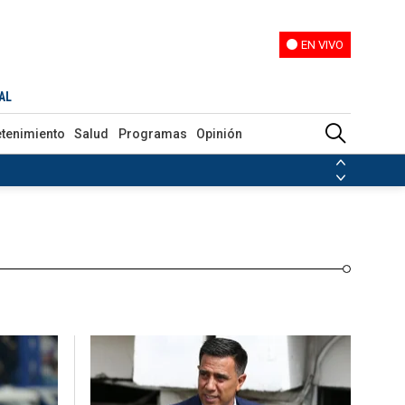
EN VIVO
EN VIVO
Programas
Opinión
AL
etenimiento
Salud
Programas
Opinión
ias de las FARC
ezuela
Nicolás Maduro
Disidencias de las FARC
 en Venezuela
Nicolás Maduro