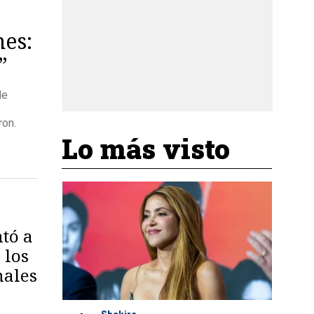
nes:
”
de
ron.
Lo más visto
tó a
 los
nales