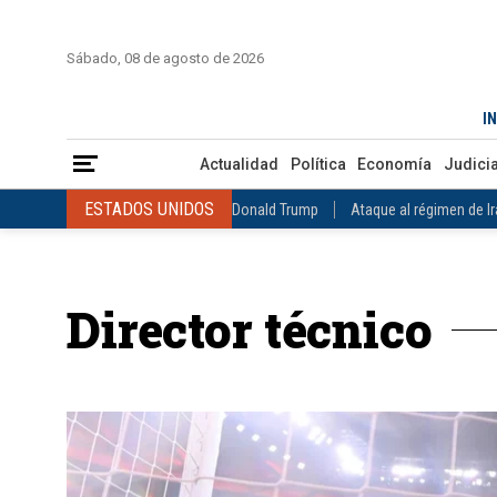
INICIO
COLOMBIA
VENEZUELA
MÉXICO
EST
Sábado, 08 de agosto de 2026
Actualidad
Política
Economía
Judicial
Deportes
Nuest
IN
ESTADOS UNIDOS
Donald Trump
Ataque al régimen de Irán
Actualidad
Política
Economía
Judicia
INTERNACIONAL
Raúl Castro
José Luis Rodríguez Zapatero
ESTADOS UNIDOS
Donald Trump
Ataque al régimen de I
COLOMBIA
Elecciones Presidenciales en Colombia
Gustavo Petr
INTERNACIONAL
Raúl Castro
José Luis Rodríguez Zapat
VENEZUELA
Juicio contra Maduro
Terremoto en Venezuela
COLOMBIA
Elecciones Presidenciales en Colombia
Gusta
MÉXICO
Claudia Sheinbaum
Mundial 2026
Narcotráfico
C
Director técnico
VENEZUELA
Juicio contra Maduro
Terremoto en Venezue
MÉXICO
Claudia Sheinbaum
Mundial 2026
Narcotráfi