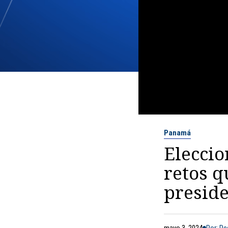
Panamá
Eleccio
retos q
presid
mayo 3, 2024
Por: R