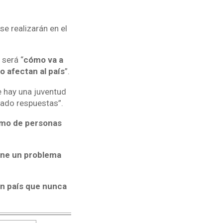
e realizarán en el
 será “
cómo va a
o afectan al país
”.
e hay una juventud
dado respuestas”.
smo de personas
ene un problema
un país que nunca