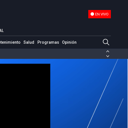
EN VIVO
EN VIVO
AL
etenimiento
Salud
Programas
Opinión
ias de las FARC
ezuela
Nicolás Maduro
Disidencias de las FARC
 en Venezuela
Nicolás Maduro