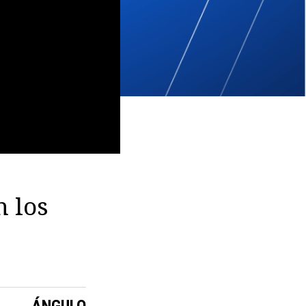
n los
ÁNGULO