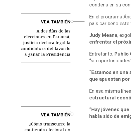
condena en su cont
En el programa Áng
o
VEA TAMBIÉN
país caribeño este
A dos días de las
Judy Meana
, exgo
elecciones en Panamá,
enfrentar el próxi
justicia declara legal la
candidatura del favorito
Entretanto,
Publio
a ganar la Presidencia
“sin oportunidades
“Estamos en una s
que apuestan por 
En esa misma línea,
estructural econ
“Hay jóvenes que 
o
VEA TAMBIÉN
había sido de emi
¿Cómo transcurre la
contienda electoral en