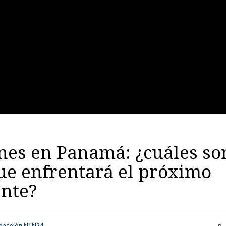
nes en Panamá: ¿cuáles so
ue enfrentará el próximo
ente?
edacción NTN24