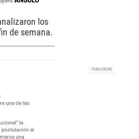
ograma:
nalizaron los
 fin de semana.
s
re una de las
ucional” la
 postulación al
irmarse una