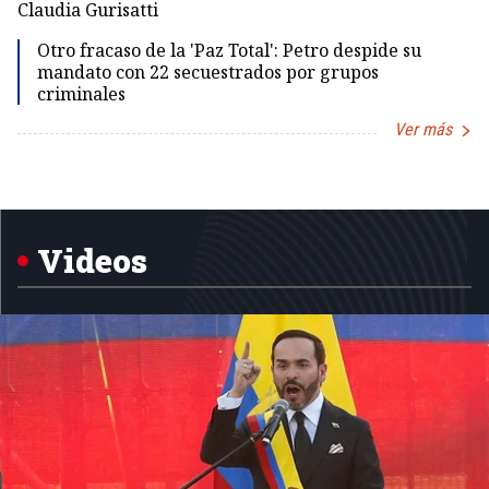
Claudia Gurisatti
Id
Otro fracaso de la 'Paz Total': Petro despide su
mandato con 22 secuestrados por grupos
criminales
Ver más
Item
1
of
5
Videos