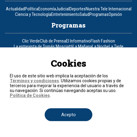
Actualidad
Política
Economía
Judicial
Deportes
Nuestra Tele Internacional
Ciencia y Tecnología
Entretenimiento
Salud
Programas
Opinión
Programas
Clic Verde
Club de Prensa
El Informativo
Flash Fashion
La entrevista de Tomás Mosciatti
La Mañana
La Noche
La Tarde
Mesa de periodistas
Mujeres de Ataque
Razón de Estado
Cookies
Corporativo
El uso de este sitio web implica la aceptación de los
Responsabilidad Social
Atención al cliente
Atención al inversionista
Términos y condiciones
. Utilizamos cookies propias y de
Informe de sostenibilidad
Código de autorregulación
terceros para mejorar la experiencia del usuario a través de
Ventas Internacionales
Línea Ética
Prensa RCN
OBA
su navegación. Si continúas navegando aceptas su uso.
Política de Cookies
.
Visite también
Acepto
Canal RCN
Noticias RCN
RCN Radio
La República
RCN Comerciales
Nuestra Tele Internacional
Novelas
Fides
TDT
Un producto de RCN Televisión
RCN Total