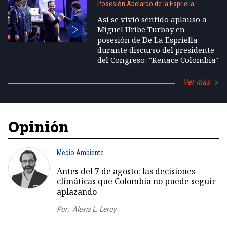
Posesión Abelardo de la Espriella
Así se vivió sentido aplauso a
Miguel Uribe Turbay en
posesión de De La Espriella
durante discurso del presidente
del Congreso: "Renace Colombia"
Ver más
Opinión
Medio Ambiente
Antes del 7 de agosto: las decisiones
climáticas que Colombia no puede seguir
aplazando
Por:
Alexis L. Leroy