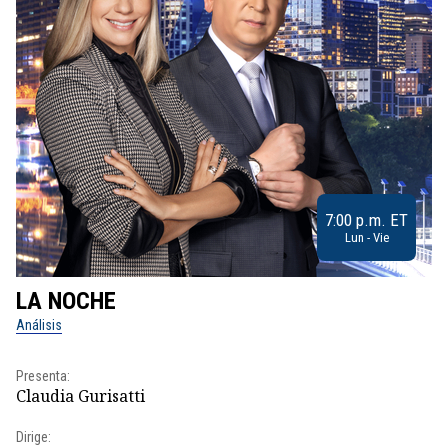
7:00 p.m. ET
Lun - Vie
LA NOCHE
L
Análisis
No
Presenta:
Pr
Claudia Gurisatti
Id
Dirige:
Dir