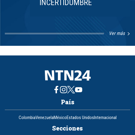
INCERTIDUMBRE
Ver más
Item
1
of
8
País
Colombia
Venezuela
México
Estados Unidos
Internacional
Secciones