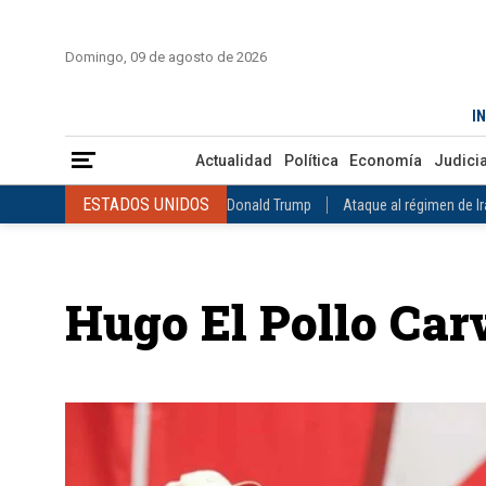
INICIO
COLOMBIA
VENEZUELA
MÉXICO
EST
Domingo, 09 de agosto de 2026
Actualidad
Política
Economía
Judicial
Deportes
Nuest
IN
ESTADOS UNIDOS
Donald Trump
Ataque al régimen de Irán
Actualidad
Política
Economía
Judicia
INTERNACIONAL
Raúl Castro
José Luis Rodríguez Zapatero
ESTADOS UNIDOS
Donald Trump
Ataque al régimen de I
COLOMBIA
Elecciones Presidenciales en Colombia
Gustavo Petr
INTERNACIONAL
Raúl Castro
José Luis Rodríguez Zapat
VENEZUELA
Juicio contra Maduro
Terremoto en Venezuela
COLOMBIA
Elecciones Presidenciales en Colombia
Gusta
MÉXICO
Claudia Sheinbaum
Mundial 2026
Narcotráfico
C
Hugo El Pollo Car
VENEZUELA
Juicio contra Maduro
Terremoto en Venezue
MÉXICO
Claudia Sheinbaum
Mundial 2026
Narcotráfi