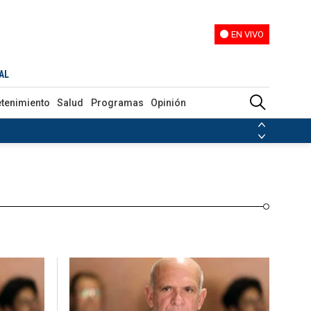
EN VIVO
EN VIVO
Programas
Opinión
AL
etenimiento
Salud
Programas
Opinión
ias de las FARC
ezuela
Nicolás Maduro
Disidencias de las FARC
 en Venezuela
Nicolás Maduro