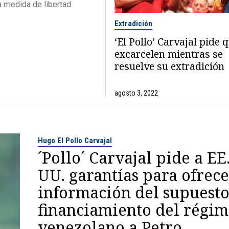
a medida de libertad
Extradición
‘El Pollo’ Carvajal pide q
excarcelen mientras se
resuelve su extradición
agosto 3, 2022
Hugo El Pollo Carvajal
´Pollo´ Carvajal pide a EE
UU. garantías para ofrec
información del supuest
financiamiento del régi
venezolano a Petro