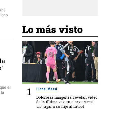
al,
olano
Lo más visto
la
'
que el
1
Lionel Messi
 la
Dolorosas imágenes: revelan video
de la última vez que Jorge Messi
vio jugar a su hijo al fútbol