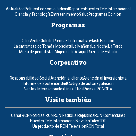
Actualidad
Política
Economía
Judicial
Deportes
Nuestra Tele Internacional
Ciencia y Tecnología
Entretenimiento
Salud
Programas
Opinión
Programas
Clic Verde
Club de Prensa
El Informativo
Flash Fashion
La entrevista de Tomás Mosciatti
La Mañana
La Noche
La Tarde
Mesa de periodistas
Mujeres de Ataque
Razón de Estado
Corporativo
Responsabilidad Social
Atención al cliente
Atención al inversionista
Informe de sostenibilidad
Código de autorregulación
Ventas Internacionales
Línea Ética
Prensa RCN
OBA
Visite también
Canal RCN
Noticias RCN
RCN Radio
La República
RCN Comerciales
Nuestra Tele Internacional
Novelas
Fides
TDT
Un producto de RCN Televisión
RCN Total