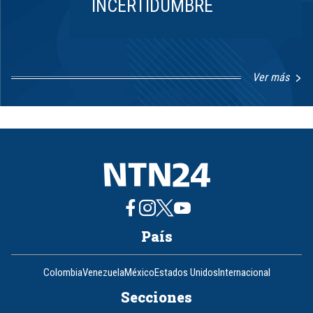
INCERTIDUMBRE
Ver más
Item
1
of
8
País
Colombia
Venezuela
México
Estados Unidos
Internacional
Secciones