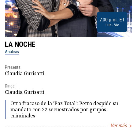
7:00 p.m. ET
Lun - Vie
LA NOCHE
L
Análisis
No
Presenta:
Pr
Claudia Gurisatti
Id
Dirige:
Dir
Claudia Gurisatti
Id
Otro fracaso de la 'Paz Total': Petro despide su
mandato con 22 secuestrados por grupos
criminales
Ver más
Item
1