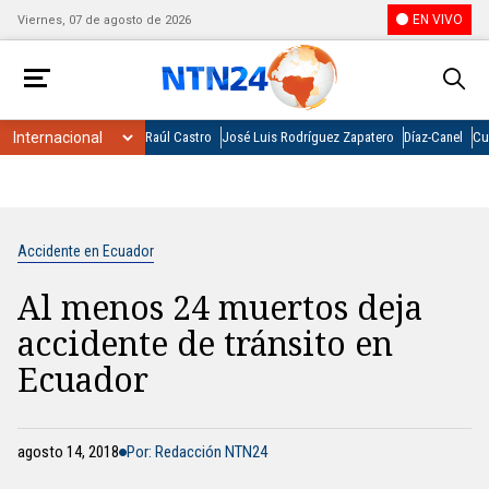
EN VIVO
Viernes, 07 de agosto de 2026
Raúl Castro
José Luis Rodríguez Zapatero
Díaz-Canel
Cu
Accidente en Ecuador
Al menos 24 muertos deja
accidente de tránsito en
Ecuador
agosto 14, 2018
Por: Redacción NTN24