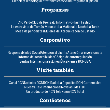
Ciencia y Tecnología
Entretenimiento
Salud
Programas
Opinión
Programas
Clic Verde
Club de Prensa
El Informativo
Flash Fashion
La entrevista de Tomás Mosciatti
La Mañana
La Noche
La Tarde
Mesa de periodistas
Mujeres de Ataque
Razón de Estado
Corporativo
Responsabilidad Social
Atención al cliente
Atención al inversionista
Informe de sostenibilidad
Código de autorregulación
Ventas Internacionales
Línea Ética
Prensa RCN
OBA
Visite también
Canal RCN
Noticias RCN
RCN Radio
La República
RCN Comerciales
Nuestra Tele Internacional
Novelas
Fides
TDT
Un producto de RCN Televisión
RCN Total
Contáctenos