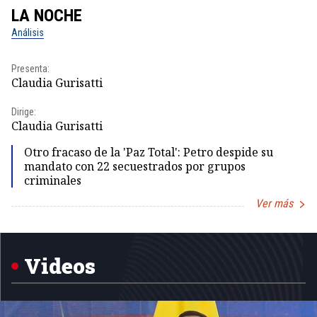
LA NOCHE
L
Análisis
No
Presenta:
Pr
Claudia Gurisatti
Id
Dirige:
Dir
Claudia Gurisatti
Id
Otro fracaso de la 'Paz Total': Petro despide su
mandato con 22 secuestrados por grupos
criminales
Ver más
Item
1
of
5
Videos