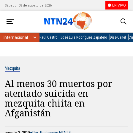
EN VIVO
Sábado, 08 de agosto de 2026
Raúl Castro
José Luis Rodríguez Zapatero
Díaz-Canel
Cu
Mezquita
Al menos 30 muertos por
atentado suicida en
mezquita chiita en
Afganistán
agosto 3, 2018
Por: Redacción NTN24