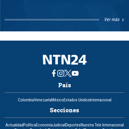
Ver más
Item
1
of
8
País
Colombia
Venezuela
México
Estados Unidos
Internacional
Secciones
Actualidad
Política
Economía
Judicial
Deportes
Nuestra Tele Internacional