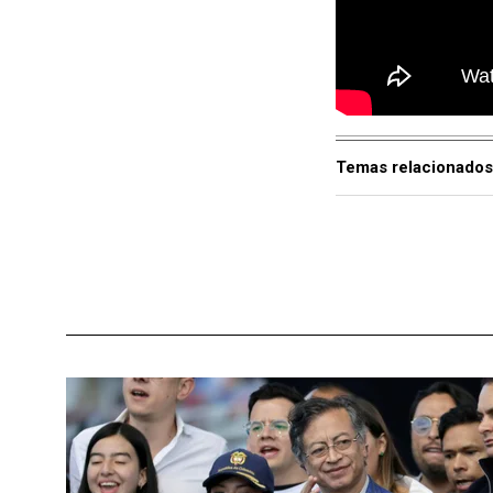
Las medidas incluy
su crudo -que repr
entonces, Maduro r
de las medidas pun
Temas relacionados