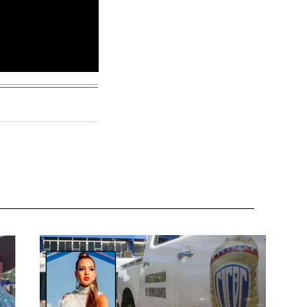
enezuela negociar
adounidense. Desde
do petróleo a pesar