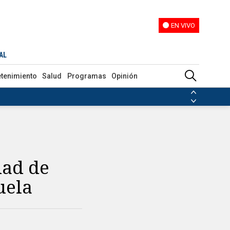
EN VIVO
EN VIVO
AL
etenimiento
Salud
Programas
Opinión
ias de las FARC
ezuela
Nicolás Maduro
Disidencias de las FARC
 en Venezuela
Nicolás Maduro
dad de
uela