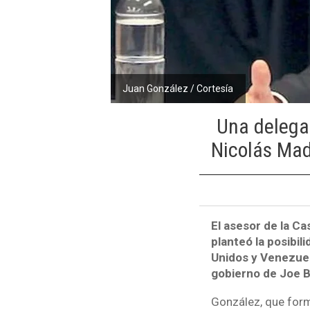
Juan González / Cortesía
Una delega
Nicolás Mad
El asesor de la C
planteó la posibil
Unidos y Venezuel
gobierno de Joe B
González, que form