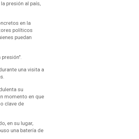
a presión al país,
ncretos en la
tores políticos
uienes puedan
 presión".
rante una visita a
s.
dulenta su
n un momento en que
o clave de
, en su lugar,
uso una batería de