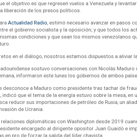
 el objetivo es que regresen vuelos a Venezuela y levantar l
 liberación de los presos políticos.
para
Actualidad Radio
, estimó necesario avanzar en pasos co
re el gobierno socialista y la oposición; y que todos los ac
 mismas condiciones y que sean los mismos venezolanos q
turo.
etos en el diálogo, nosotros estamos dispuestos a aliviar la
tadounidense sostuvo conversaciones con Nicolás Maduro du
semana, informaron este lunes los gobiernos de ambos paíse
e desconoce a Maduro como presidente tras tachar de frau
, indicó que el tema de la energía estuvo sobre la mesa, e
ca reducir sus importaciones de petróleo de Rusia, un aliad
invasión de Ucrania.
 relaciones diplomáticas con Washington desde 2019 cuando
sidente encargado al dirigente opositor Juan Guaidó e imp
 en pro de forzar la salida del líder chavista.