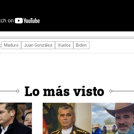
en un embargo vigente desde abril de 2019 que impide a V
esentaba 96 % de los ingresos del país- en el mercado est
ecibió un fuerte apoyo de Rusia para poder seguir exportan
itivas.
:
Maduro
Juan González
Vuelos
Biden
Lo más visto