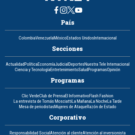
País
Colombia
Venezuela
México
Estados Unidos
Internacional
Secciones
Actualidad
Política
Economía
Judicial
Deportes
Nuestra Tele Internacional
Ciencia y Tecnología
Entretenimiento
Salud
Programas
Opinión
Programas
Clic Verde
Club de Prensa
El Informativo
Flash Fashion
La entrevista de Tomás Mosciatti
La Mañana
La Noche
La Tarde
Mesa de periodistas
Mujeres de Ataque
Razón de Estado
Corporativo
Responsabilidad Social
Atención al cliente
Atención al inversionista