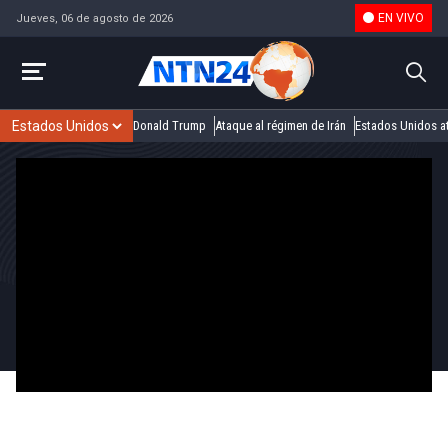
EN VIVO
Jueves, 06 de agosto de 2026
Donald Trump
Ataque al régimen de Irán
Estados Unidos at