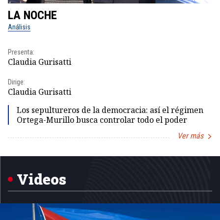
LA NOCHE
L
Análisis
No
Presenta:
Pr
Claudia Gurisatti
Id
Dirige:
Dir
Claudia Gurisatti
Id
Los sepultureros de la democracia: así el régimen
Ortega-Murillo busca controlar todo el poder
Ver más
Item
1
of
5
Videos