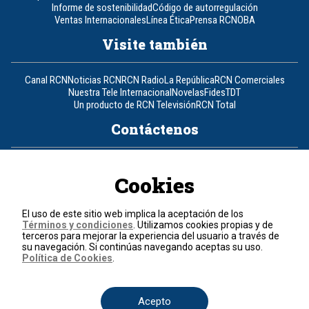
Informe de sostenibilidad
Código de autorregulación
Ventas Internacionales
Línea Ética
Prensa RCN
OBA
Visite también
Canal RCN
Noticias RCN
RCN Radio
La República
RCN Comerciales
Nuestra Tele Internacional
Novelas
Fides
TDT
Un producto de RCN Televisión
RCN Total
Contáctenos
Teléfono
+57 (601) 426 92 92
Cookies
Política de datos personales
Política de cookies
El uso de este sitio web implica la aceptación de los
Términos y condiciones
Términos y condiciones
. Utilizamos cookies propias y de
terceros para mejorar la experiencia del usuario a través de
su navegación. Si continúas navegando aceptas su uso.
© 2026, RCN Medios.
Política de Cookies
.
Todos los derechos reservados.
Organización Ardila Lülle - www.oal.com.co
Acepto