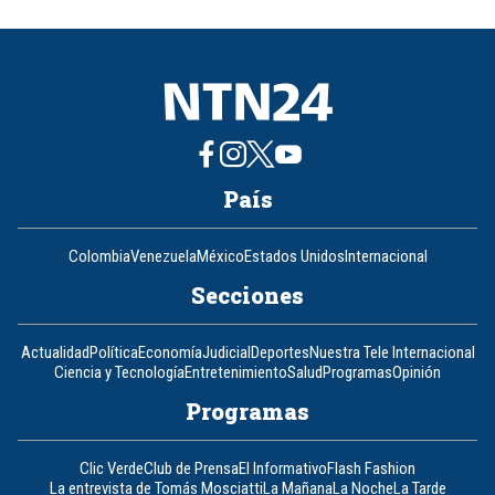
of
8
País
Colombia
Venezuela
México
Estados Unidos
Internacional
Secciones
Actualidad
Política
Economía
Judicial
Deportes
Nuestra Tele Internacional
Ciencia y Tecnología
Entretenimiento
Salud
Programas
Opinión
Programas
Clic Verde
Club de Prensa
El Informativo
Flash Fashion
La entrevista de Tomás Mosciatti
La Mañana
La Noche
La Tarde