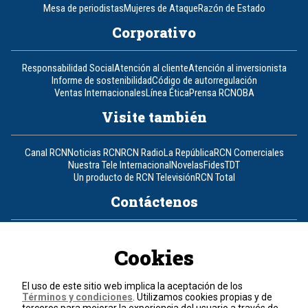
Mesa de periodistas
Mujeres de Ataque
Razón de Estado
Corporativo
Responsabilidad Social
Atención al cliente
Atención al inversionista
Informe de sostenibilidad
Código de autorregulación
Ventas Internacionales
Línea Ética
Prensa RCN
OBA
Visite también
Canal RCN
Noticias RCN
RCN Radio
La República
RCN Comerciales
Nuestra Tele Internacional
Novelas
Fides
TDT
Un producto de RCN Televisión
RCN Total
Contáctenos
Teléfono
+57 (601) 426 92 92
Cookies
Política de datos personales
Política de cookies
El uso de este sitio web implica la aceptación de los
Términos y condiciones
Términos y condiciones
. Utilizamos cookies propias y de