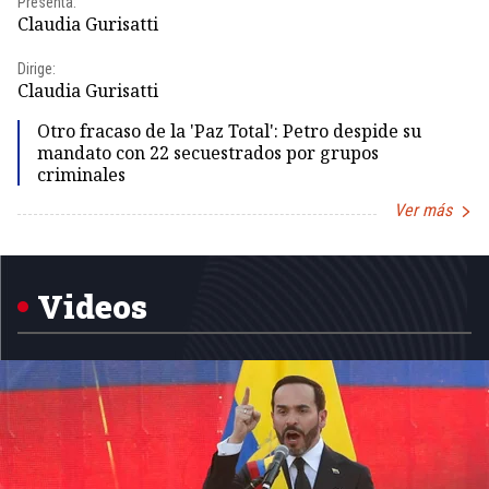
Presenta:
Pr
Claudia Gurisatti
Id
Dirige:
Dir
Claudia Gurisatti
Id
Otro fracaso de la 'Paz Total': Petro despide su
mandato con 22 secuestrados por grupos
criminales
Ver más
Item
1
of
5
Videos