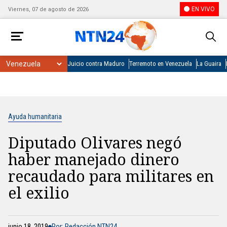
EN VIVO
Viernes, 07 de agosto de 2026
Juicio contra Maduro
Terremoto en Venezuela
La Guaira
Ayuda humanitaria
Diputado Olivares negó
haber manejado dinero
recaudado para militares en
el exilio
junio 18, 2019
Por: Redacción NTN24