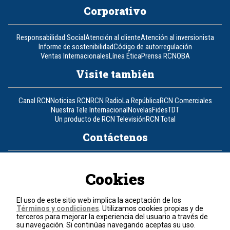
Corporativo
Responsabilidad Social
Atención al cliente
Atención al inversionista
Informe de sostenibilidad
Código de autorregulación
Ventas Internacionales
Línea Ética
Prensa RCN
OBA
Visite también
Canal RCN
Noticias RCN
RCN Radio
La República
RCN Comerciales
Nuestra Tele Internacional
Novelas
Fides
TDT
Un producto de RCN Televisión
RCN Total
Contáctenos
Teléfono
+57 (601) 426 92 92
Cookies
Política de datos personales
Política de cookies
El uso de este sitio web implica la aceptación de los
Términos y condiciones
Términos y condiciones
. Utilizamos cookies propias y de
terceros para mejorar la experiencia del usuario a través de
su navegación. Si continúas navegando aceptas su uso.
© 2026, RCN Medios.