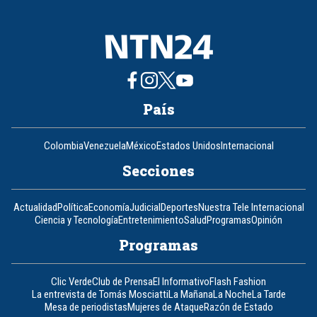
8
País
Colombia
Venezuela
México
Estados Unidos
Internacional
Secciones
Actualidad
Política
Economía
Judicial
Deportes
Nuestra Tele Internacional
Ciencia y Tecnología
Entretenimiento
Salud
Programas
Opinión
Programas
Clic Verde
Club de Prensa
El Informativo
Flash Fashion
La entrevista de Tomás Mosciatti
La Mañana
La Noche
La Tarde
Mesa de periodistas
Mujeres de Ataque
Razón de Estado