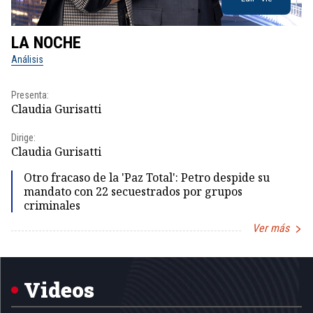
LA NOCHE
L
Análisis
No
Presenta:
Pr
Claudia Gurisatti
Id
Dirige:
Dir
Claudia Gurisatti
Id
Otro fracaso de la 'Paz Total': Petro despide su
mandato con 22 secuestrados por grupos
criminales
Ver más
Item
1
of
5
Videos