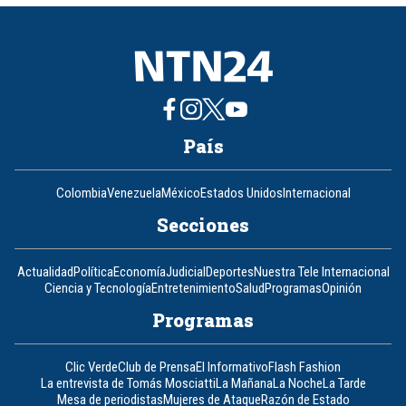
8
País
Colombia
Venezuela
México
Estados Unidos
Internacional
Secciones
Actualidad
Política
Economía
Judicial
Deportes
Nuestra Tele Internacional
Ciencia y Tecnología
Entretenimiento
Salud
Programas
Opinión
Programas
Clic Verde
Club de Prensa
El Informativo
Flash Fashion
La entrevista de Tomás Mosciatti
La Mañana
La Noche
La Tarde
Mesa de periodistas
Mujeres de Ataque
Razón de Estado