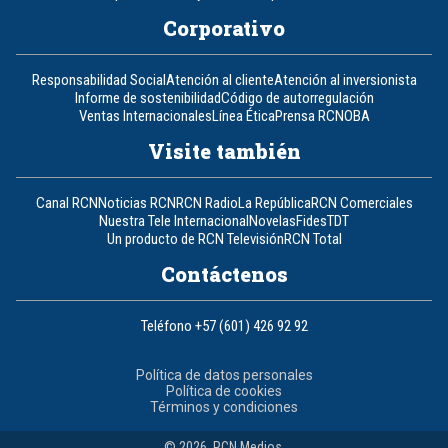
Corporativo
Responsabilidad Social
Atención al cliente
Atención al inversionista
Informe de sostenibilidad
Código de autorregulación
Ventas Internacionales
Línea Ética
Prensa RCN
OBA
Visite también
Canal RCN
Noticias RCN
RCN Radio
La República
RCN Comerciales
Nuestra Tele Internacional
Novelas
Fides
TDT
Un producto de RCN Televisión
RCN Total
Contáctenos
Teléfono
+57 (601) 426 92 92
Política de datos personales
Política de cookies
Términos y condiciones
© 2026, RCN Medios.