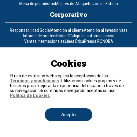
Mesa de periodistas
Mujeres de Ataque
Razón de Estado
Corporativo
Responsabilidad Social
Atención al cliente
Atención al inversionista
Informe de sostenibilidad
Código de autorregulación
Ventas Internacionales
Línea Ética
Prensa RCN
OBA
Visite también
Cookies
Canal RCN
Noticias RCN
RCN Radio
La República
RCN Comerciales
Nuestra Tele Internacional
Novelas
Fides
TDT
El uso de este sitio web implica la aceptación de los
Un producto de RCN Televisión
RCN Total
Términos y condiciones
. Utilizamos cookies propias y de
terceros para mejorar la experiencia del usuario a través de
Contáctenos
su navegación. Si continúas navegando aceptas su uso.
Política de Cookies
.
Teléfono
+57 (601) 426 92 92
Acepto
Política de datos personales
Política de cookies
Términos y condiciones