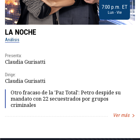
7:00 p.m. ET
Lun - Vie
LA NOCHE
L
Análisis
No
Presenta:
Pr
Claudia Gurisatti
Id
Dirige:
Dir
Claudia Gurisatti
Id
Otro fracaso de la 'Paz Total': Petro despide su
mandato con 22 secuestrados por grupos
criminales
Ver más
Item
1
of
5