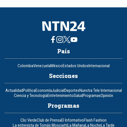
of
8
País
Colombia
Venezuela
México
Estados Unidos
Internacional
Secciones
Actualidad
Política
Economía
Judicial
Deportes
Nuestra Tele Internacional
Ciencia y Tecnología
Entretenimiento
Salud
Programas
Opinión
Programas
Clic Verde
Club de Prensa
El Informativo
Flash Fashion
La entrevista de Tomás Mosciatti
La Mañana
La Noche
La Tarde