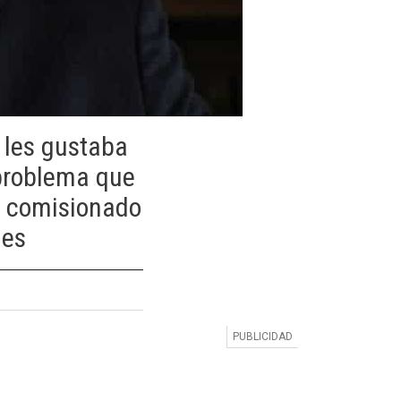
 les gustaba
problema que
el comisionado
ges