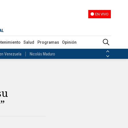
EN VIVO
EN VIVO
ias de las FARC
AL
ezuela
Nicolás Maduro
etenimiento
Salud
Programas
Opinión
Disidencias de las FARC
 en Venezuela
Nicolás Maduro
su
”