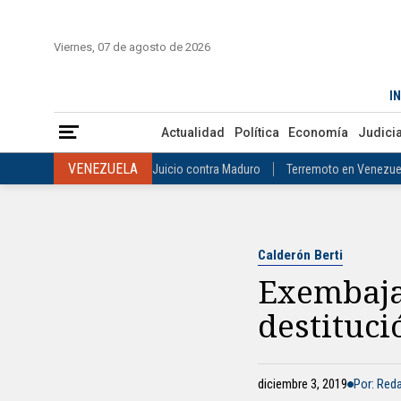
ESTADOS UNIDOS
Donald Trump
Ataque al régimen de Irán
INICIO
COLOMBIA
VENEZUELA
MÉXICO
EST
Viernes, 07 de agosto de 2026
INTERNACIONAL
Raúl Castro
José Luis Rodríguez Zapatero
Exembajador Calderón Berti sobre su de
ESTADOS UNIDOS
INICIO
ACTUALIDAD
Donald Trump
Ataque al régimen de I
COLOMBIA
Elecciones Presidenciales en Colombia
Gustavo Petr
IN
INTERNACIONAL
Raúl Castro
José Luis Rodríguez Zapat
VENEZUELA
Juicio contra Maduro
Terremoto en Venezuela
Actualidad
Política
Economía
Judicia
COLOMBIA
Elecciones Presidenciales en Colombia
Gusta
MÉXICO
Claudia Sheinbaum
Mundial 2026
Narcotráfico
C
VENEZUELA
Juicio contra Maduro
Terremoto en Venezue
MÉXICO
Claudia Sheinbaum
Mundial 2026
Narcotráfi
Calderón Berti
Exembaja
destituci
diciembre 3, 2019
Por: Red