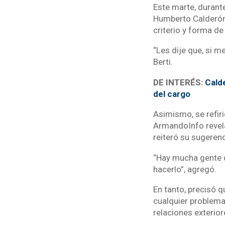
Este marte, durante
Humberto Calderón 
criterio y forma de
“Les dije que, si m
Berti.
DE INTERÉS:
Calde
del cargo
Asimismo, se refiri
ArmandoInfo revela
reiteró su sugeren
“Hay mucha gente q
hacerlo”, agregó.
En tanto, precisó 
cualquier problema 
relaciones exterio