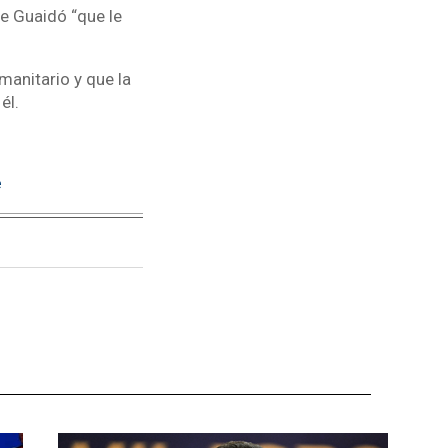
e Guaidó “que le
manitario y que la
él.
e