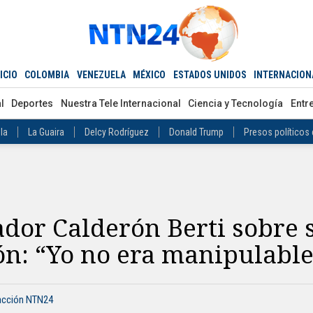
Estados Unidos ataca a Irán
Nicolás Maduro
Mundial 2026
ADOS UNIDOS
INTERNACIONAL
Díaz-Canel
Cuba
Mundial 2026
stitución: “Yo no era manipulable”
rán
Estados Unidos ataca a Irán
Nicolás Maduro
Mundial 2026
o
Abelardo de la Espriella
Iván Cepeda
Donald Trump
Disidenc
ICIO
COLOMBIA
VENEZUELA
MÉXICO
ESTADOS UNIDOS
INTERNACION
ero
Díaz-Canel
Cuba
Mundial 2026
La Guaira
Delcy Rodríguez
Donald Trump
Presos políticos en Ven
l
Deportes
Nuestra Tele Internacional
Ciencia y Tecnología
Entr
vo Petro
Abelardo de la Espriella
Iván Cepeda
Donald Trump
arteles mexicanos
Donald Trump
la
La Guaira
Delcy Rodríguez
Donald Trump
Presos políticos
co
Carteles mexicanos
Donald Trump
dor Calderón Berti sobre 
ón: “Yo no era manipulable
acción NTN24