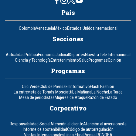
País
Colombia
Venezuela
México
Estados Unidos
Internacional
Secciones
Actualidad
Política
Economía
Judicial
Deportes
Nuestra Tele Internacional
Ciencia y Tecnología
Entretenimiento
Salud
Programas
Opinión
Programas
Clic Verde
Club de Prensa
El Informativo
Flash Fashion
La entrevista de Tomás Mosciatti
La Mañana
La Noche
La Tarde
Mesa de periodistas
Mujeres de Ataque
Razón de Estado
Corporativo
Responsabilidad Social
Atención al cliente
Atención al inversionista
Informe de sostenibilidad
Código de autorregulación
Ventas Internacionales
Línea Ética
Prensa RCN
OBA