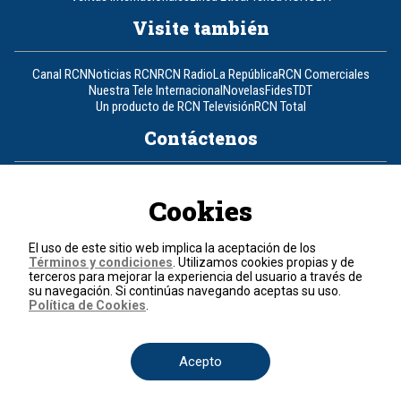
Visite también
Canal RCN
Noticias RCN
RCN Radio
La República
RCN Comerciales
Nuestra Tele Internacional
Novelas
Fides
TDT
Un producto de RCN Televisión
RCN Total
Contáctenos
Teléfono
+57 (601) 426 92 92
Cookies
Política de datos personales
Política de cookies
El uso de este sitio web implica la aceptación de los
Términos y condiciones
Términos y condiciones
. Utilizamos cookies propias y de
terceros para mejorar la experiencia del usuario a través de
su navegación. Si continúas navegando aceptas su uso.
© 2026, RCN Medios.
Política de Cookies
.
Todos los derechos reservados.
Organización Ardila Lülle - www.oal.com.co
Acepto