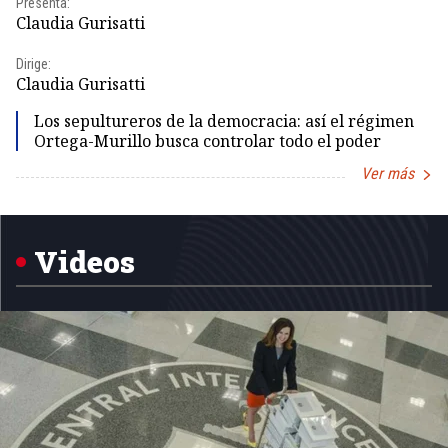
Presenta:
Pr
Claudia Gurisatti
Id
Dirige:
Dir
Claudia Gurisatti
Id
Los sepultureros de la democracia: así el régimen
Ortega-Murillo busca controlar todo el poder
Ver más
Item
1
of
5
Videos