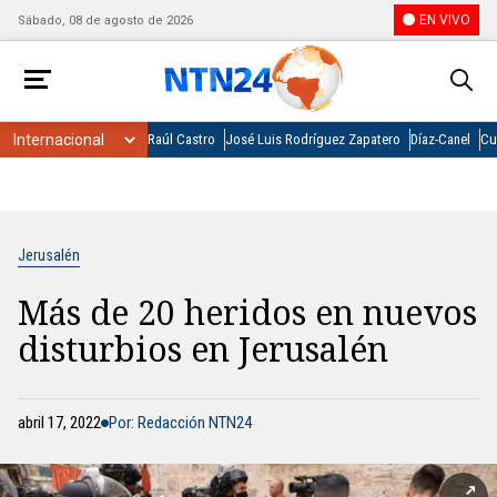
EN VIVO
Sábado, 08 de agosto de 2026
Raúl Castro
José Luis Rodríguez Zapatero
Díaz-Canel
Cu
Jerusalén
Más de 20 heridos en nuevos
disturbios en Jerusalén
abril 17, 2022
Por: Redacción NTN24