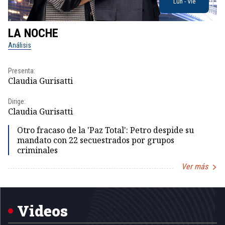
Lun - Vie
LA NOCHE
L
Análisis
No
Presenta:
Pr
Claudia Gurisatti
Id
Dirige:
Dir
Claudia Gurisatti
Id
Otro fracaso de la 'Paz Total': Petro despide su
mandato con 22 secuestrados por grupos
criminales
Ver más
Item
1
of
5
Videos