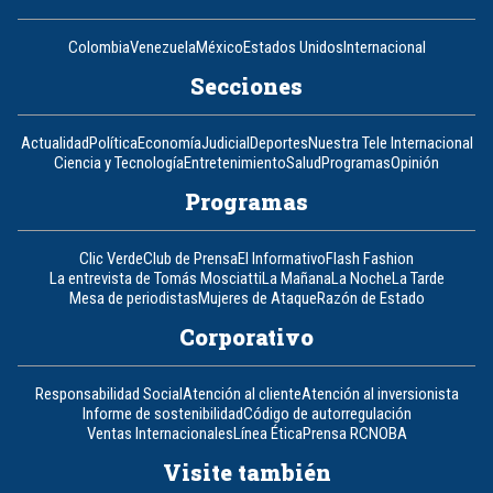
Colombia
Venezuela
México
Estados Unidos
Internacional
Secciones
Actualidad
Política
Economía
Judicial
Deportes
Nuestra Tele Internacional
Ciencia y Tecnología
Entretenimiento
Salud
Programas
Opinión
Programas
Clic Verde
Club de Prensa
El Informativo
Flash Fashion
La entrevista de Tomás Mosciatti
La Mañana
La Noche
La Tarde
Mesa de periodistas
Mujeres de Ataque
Razón de Estado
Corporativo
Responsabilidad Social
Atención al cliente
Atención al inversionista
Informe de sostenibilidad
Código de autorregulación
Ventas Internacionales
Línea Ética
Prensa RCN
OBA
Visite también