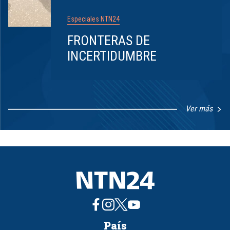
Especiales NTN24
FRONTERAS DE
INCERTIDUMBRE
Ver más
Item
1
of
8
País