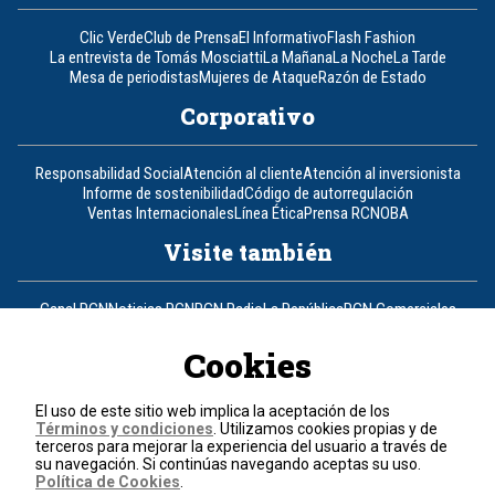
Clic Verde
Club de Prensa
El Informativo
Flash Fashion
La entrevista de Tomás Mosciatti
La Mañana
La Noche
La Tarde
Mesa de periodistas
Mujeres de Ataque
Razón de Estado
Corporativo
Responsabilidad Social
Atención al cliente
Atención al inversionista
Informe de sostenibilidad
Código de autorregulación
Ventas Internacionales
Línea Ética
Prensa RCN
OBA
Visite también
Canal RCN
Noticias RCN
RCN Radio
La República
RCN Comerciales
Nuestra Tele Internacional
Novelas
Fides
TDT
Un producto de RCN Televisión
RCN Total
Cookies
Contáctenos
El uso de este sitio web implica la aceptación de los
Términos y condiciones
. Utilizamos cookies propias y de
Teléfono
+57 (601) 426 92 92
terceros para mejorar la experiencia del usuario a través de
su navegación. Si continúas navegando aceptas su uso.
Política de Cookies
.