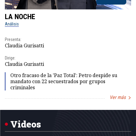
LA NOCHE
L
Análisis
No
Presenta:
Pr
Claudia Gurisatti
Id
Dirige:
Dir
Claudia Gurisatti
Id
Otro fracaso de la 'Paz Total': Petro despide su
mandato con 22 secuestrados por grupos
criminales
Ver más
Item
1
of
5
Videos