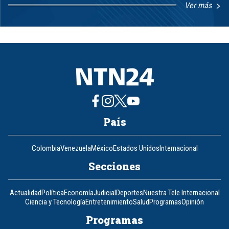
Ver más
Item
1
of
8
País
Colombia
Venezuela
México
Estados Unidos
Internacional
Secciones
Actualidad
Política
Economía
Judicial
Deportes
Nuestra Tele Internacional
Ciencia y Tecnología
Entretenimiento
Salud
Programas
Opinión
Programas