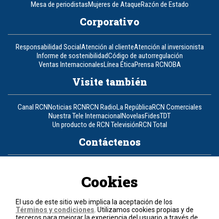
Mesa de periodistas
Mujeres de Ataque
Razón de Estado
Corporativo
Responsabilidad Social
Atención al cliente
Atención al inversionista
Informe de sostenibilidad
Código de autorregulación
Ventas Internacionales
Línea Ética
Prensa RCN
OBA
Visite también
Canal RCN
Noticias RCN
RCN Radio
La República
RCN Comerciales
Nuestra Tele Internacional
Novelas
Fides
TDT
Un producto de RCN Televisión
RCN Total
Contáctenos
Teléfono
+57 (601) 426 92 92
Cookies
Política de datos personales
Política de cookies
El uso de este sitio web implica la aceptación de los
Términos y condiciones
Términos y condiciones
. Utilizamos cookies propias y de
terceros para mejorar la experiencia del usuario a través de