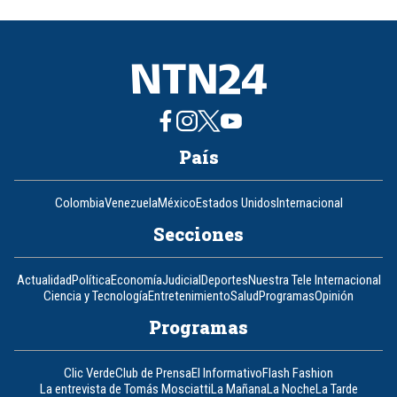
of
8
País
Colombia
Venezuela
México
Estados Unidos
Internacional
Secciones
Actualidad
Política
Economía
Judicial
Deportes
Nuestra Tele Internacional
Ciencia y Tecnología
Entretenimiento
Salud
Programas
Opinión
Programas
Clic Verde
Club de Prensa
El Informativo
Flash Fashion
La entrevista de Tomás Mosciatti
La Mañana
La Noche
La Tarde