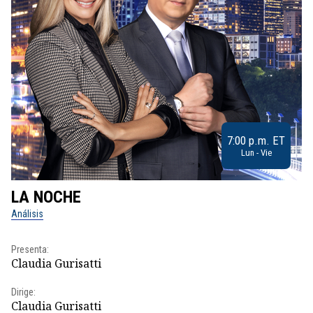
7:00 p.m. ET
Lun - Vie
LA NOCHE
L
Análisis
No
Presenta:
Pr
Claudia Gurisatti
Id
Dirige:
Dir
Claudia Gurisatti
Id