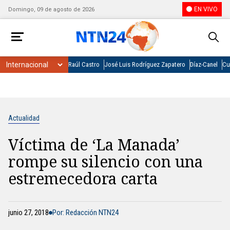
EN VIVO
Domingo, 09 de agosto de 2026
Raúl Castro
José Luis Rodríguez Zapatero
Díaz-Canel
Cu
Actualidad
Víctima de ‘La Manada’
rompe su silencio con una
estremecedora carta
junio 27, 2018
Por: Redacción NTN24