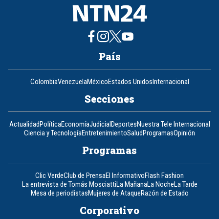
País
Colombia
Venezuela
México
Estados Unidos
Internacional
Secciones
Actualidad
Política
Economía
Judicial
Deportes
Nuestra Tele Internacional
Ciencia y Tecnología
Entretenimiento
Salud
Programas
Opinión
Programas
Clic Verde
Club de Prensa
El Informativo
Flash Fashion
La entrevista de Tomás Mosciatti
La Mañana
La Noche
La Tarde
Mesa de periodistas
Mujeres de Ataque
Razón de Estado
Corporativo