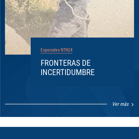
Especiales NTN24
FRONTERAS DE
INCERTIDUMBRE
Ver más
Item
1
of
8