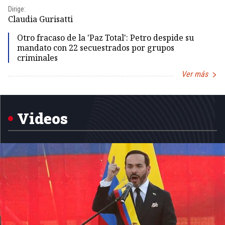
Dirige:
Dir
Claudia Gurisatti
Id
Otro fracaso de la 'Paz Total': Petro despide su
mandato con 22 secuestrados por grupos
criminales
Ver más
Item
1
of
5
Videos