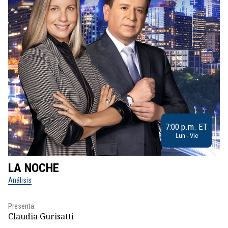
7:00 p.m. ET
Lun - Vie
LA NOCHE
L
Análisis
No
Presenta:
Pr
Claudia Gurisatti
Id