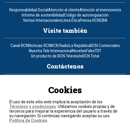
Responsabilidad Social
Atención al cliente
Atención al inversionista
Informe de sostenibilidad
Código de autorregulación
Ventas Internacionales
Línea Ética
Prensa RCN
OBA
Visite también
Canal RCN
Noticias RCN
RCN Radio
La República
RCN Comerciales
Nuestra Tele Internacional
Novelas
Fides
TDT
Un producto de RCN Televisión
RCN Total
Contáctenos
Teléfono
+57 (601) 426 92 92
Cookies
Política de datos personales
Política de cookies
El uso de este sitio web implica la aceptación de los
Términos y condiciones
Términos y condiciones
. Utilizamos cookies propias y de
terceros para mejorar la experiencia del usuario a través de
su navegación. Si continúas navegando aceptas su uso.
© 2026, RCN Medios.
Política de Cookies
.
Todos los derechos reservados.
Organización Ardila Lülle - www.oal.com.co