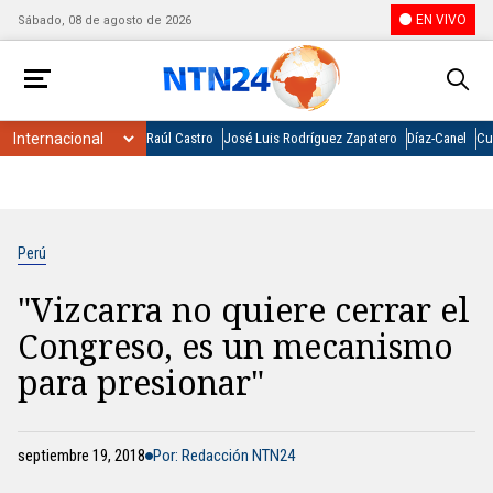
EN VIVO
Sábado, 08 de agosto de 2026
Raúl Castro
José Luis Rodríguez Zapatero
Díaz-Canel
Cu
Perú
"Vizcarra no quiere cerrar el
Congreso, es un mecanismo
para presionar"
septiembre 19, 2018
Por: Redacción NTN24