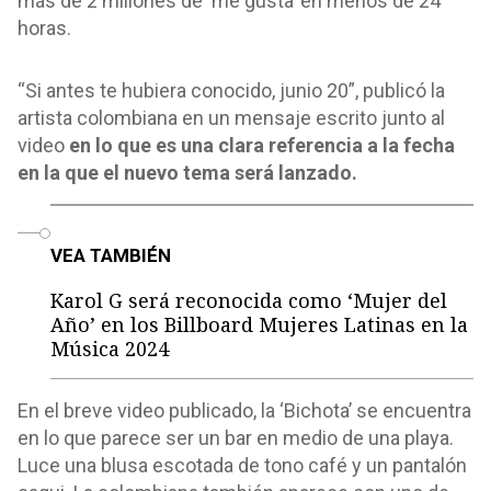
más de 2 millones de ‘me gusta’ en menos de 24
horas.
“Si antes te hubiera conocido, junio 20”, publicó la
artista colombiana en un mensaje escrito junto al
video
en lo que es una clara referencia a la fecha
en la que el nuevo tema será lanzado.
o
VEA TAMBIÉN
Karol G será reconocida como ‘Mujer del
Año’ en los Billboard Mujeres Latinas en la
Música 2024
En el breve video publicado, la ‘Bichota’ se encuentra
en lo que parece ser un bar en medio de una playa.
Luce una blusa escotada de tono café y un pantalón