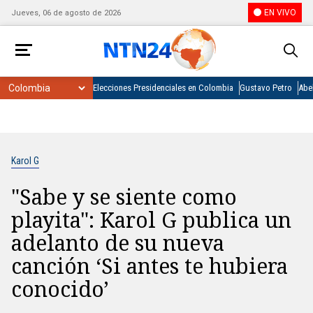
EN VIVO
Jueves, 06 de agosto de 2026
Elecciones Presidenciales en Colombia
Gustavo Petro
Abel
Karol G
"Sabe y se siente como
playita": Karol G publica un
adelanto de su nueva
canción ‘Si antes te hubiera
conocido’