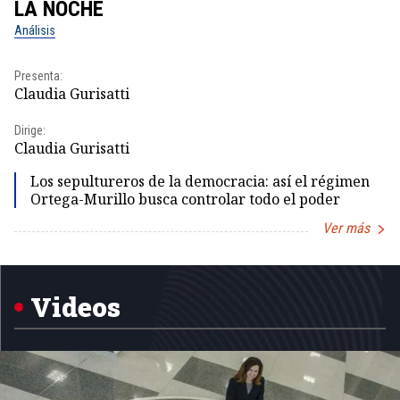
LA NOCHE
L
Análisis
No
Presenta:
Pr
Claudia Gurisatti
Id
Dirige:
Dir
Claudia Gurisatti
Id
Los sepultureros de la democracia: así el régimen
Ortega-Murillo busca controlar todo el poder
Ver más
Item
1
of
5
Videos