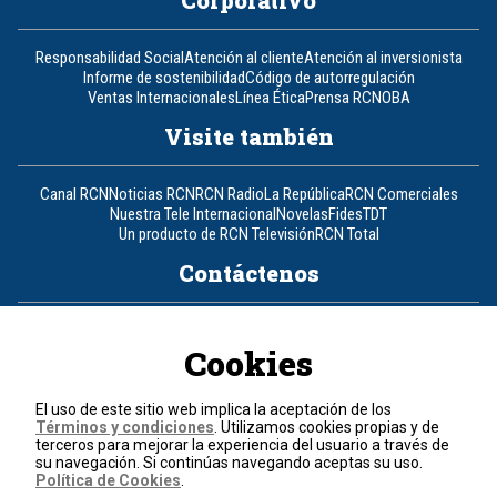
Responsabilidad Social
Atención al cliente
Atención al inversionista
Informe de sostenibilidad
Código de autorregulación
Ventas Internacionales
Línea Ética
Prensa RCN
OBA
Visite también
Canal RCN
Noticias RCN
RCN Radio
La República
RCN Comerciales
Nuestra Tele Internacional
Novelas
Fides
TDT
Un producto de RCN Televisión
RCN Total
Contáctenos
Teléfono
+57 (601) 426 92 92
Cookies
Política de datos personales
Política de cookies
El uso de este sitio web implica la aceptación de los
Términos y condiciones
Términos y condiciones
. Utilizamos cookies propias y de
terceros para mejorar la experiencia del usuario a través de
su navegación. Si continúas navegando aceptas su uso.
© 2026, RCN Medios.
Política de Cookies
.
Todos los derechos reservados.