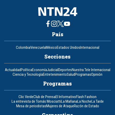
País
Colombia
Venezuela
México
Estados Unidos
Internacional
Secciones
Actualidad
Política
Economía
Judicial
Deportes
Nuestra Tele Internacional
Ciencia y Tecnología
Entretenimiento
Salud
Programas
Opinión
Programas
Clic Verde
Club de Prensa
El Informativo
Flash Fashion
La entrevista de Tomás Mosciatti
La Mañana
La Noche
La Tarde
Mesa de periodistas
Mujeres de Ataque
Razón de Estado
Corporativo