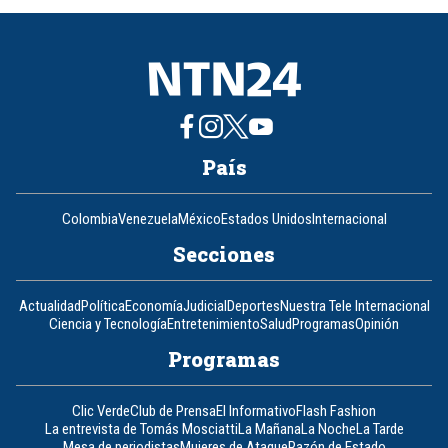
8
País
Colombia
Venezuela
México
Estados Unidos
Internacional
Secciones
Actualidad
Política
Economía
Judicial
Deportes
Nuestra Tele Internacional
Ciencia y Tecnología
Entretenimiento
Salud
Programas
Opinión
Programas
Clic Verde
Club de Prensa
El Informativo
Flash Fashion
La entrevista de Tomás Mosciatti
La Mañana
La Noche
La Tarde
Mesa de periodistas
Mujeres de Ataque
Razón de Estado