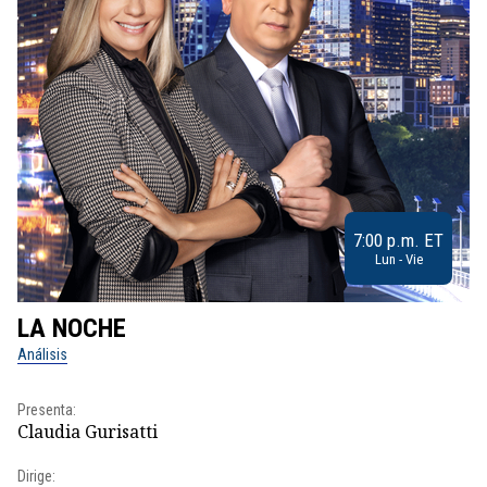
7:00 p.m. ET
Lun - Vie
LA NOCHE
L
Análisis
No
Presenta:
Pr
Claudia Gurisatti
Id
Dirige: