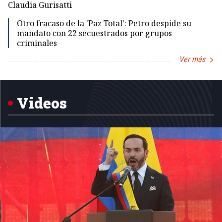
Dir
Claudia Gurisatti
Id
Otro fracaso de la 'Paz Total': Petro despide su
mandato con 22 secuestrados por grupos
criminales
Ver más
Item
1
of
5
Videos