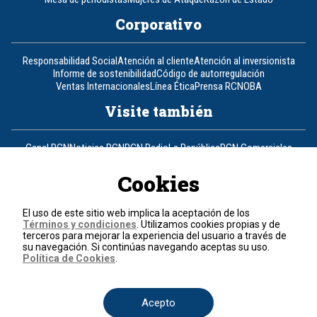
Corporativo
Responsabilidad Social
Atención al cliente
Atención al inversionista
Informe de sostenibilidad
Código de autorregulación
Ventas Internacionales
Línea Ética
Prensa RCN
OBA
Visite también
Canal RCN
Noticias RCN
RCN Radio
La República
RCN Comerciales
Nuestra Tele Internacional
Novelas
Fides
TDT
Un producto de RCN Televisión
RCN Total
Cookies
Contáctenos
El uso de este sitio web implica la aceptación de los
Términos y condiciones
. Utilizamos cookies propias y de
Teléfono
+57 (601) 426 92 92
terceros para mejorar la experiencia del usuario a través de
su navegación. Si continúas navegando aceptas su uso.
Política de Cookies
.
Política de datos personales
Política de cookies
Términos y condiciones
Acepto