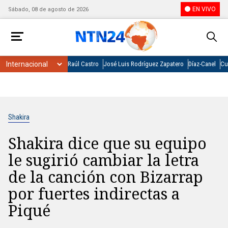
EN VIVO
Sábado, 08 de agosto de 2026
Raúl Castro
José Luis Rodríguez Zapatero
Díaz-Canel
Cu
Shakira
Shakira dice que su equipo
le sugirió cambiar la letra
de la canción con Bizarrap
por fuertes indirectas a
Piqué