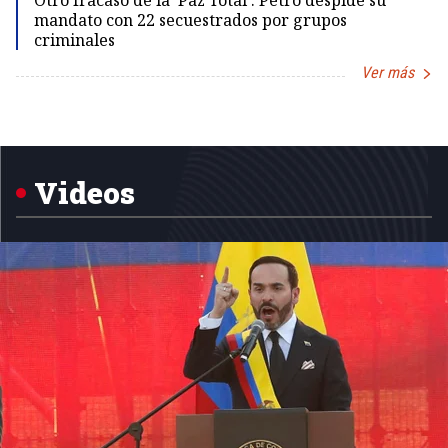
Otro fracaso de la 'Paz Total': Petro despide su
mandato con 22 secuestrados por grupos
criminales
Ver más
Item
1
of
5
Videos