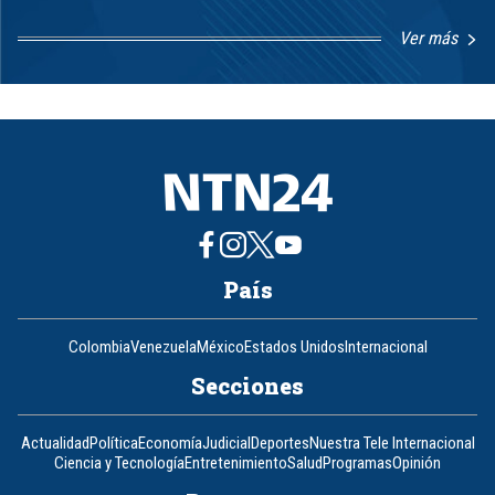
Ver más
Item
1
of
8
País
Colombia
Venezuela
México
Estados Unidos
Internacional
Secciones
Actualidad
Política
Economía
Judicial
Deportes
Nuestra Tele Internacional
Ciencia y Tecnología
Entretenimiento
Salud
Programas
Opinión