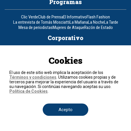
Programas
Clic Verde
Club de Prensa
El Informativo
Flash Fashion
La entrevista de Tomás Mosciatti
La Mañana
La Noche
La Tarde
Mesa de periodistas
Mujeres de Ataque
Razón de Estado
Corporativo
Responsabilidad Social
Atención al cliente
Atención al inversionista
Cookies
Informe de sostenibilidad
Código de autorregulación
Ventas Internacionales
Línea Ética
Prensa RCN
OBA
Visite también
El uso de este sitio web implica la aceptación de los
Términos y condiciones
. Utilizamos cookies propias y de
terceros para mejorar la experiencia del usuario a través de
su navegación. Si continúas navegando aceptas su uso.
Canal RCN
Noticias RCN
RCN Radio
La República
RCN Comerciales
Política de Cookies
.
Nuestra Tele Internacional
Novelas
Fides
TDT
Un producto de RCN Televisión
RCN Total
Contáctenos
Acepto
Teléfono
+57 (601) 426 92 92