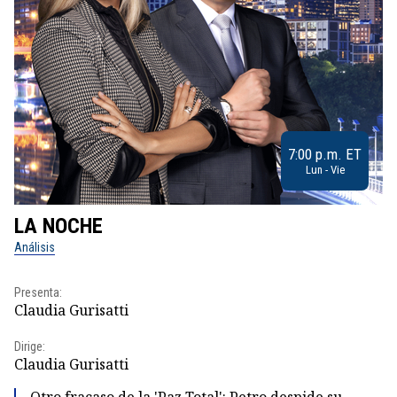
7:00 p.m. ET
Lun - Vie
LA NOCHE
L
Análisis
No
Presenta:
Pr
Claudia Gurisatti
Id
Dirige:
Dir
Claudia Gurisatti
Id