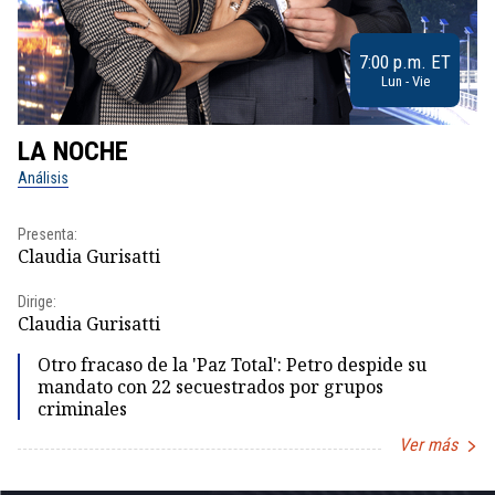
7:00 p.m. ET
Lun - Vie
LA NOCHE
L
Análisis
No
Presenta:
Pr
Claudia Gurisatti
Id
Dirige:
Dir
Claudia Gurisatti
Id
Otro fracaso de la 'Paz Total': Petro despide su
mandato con 22 secuestrados por grupos
criminales
Ver más
Item
1