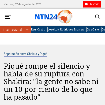
EN VIVO
Viernes, 07 de agosto de 2026
Raúl Castro
José Luis Rodríguez Zapatero
Díaz-Canel
Cu
Separación entre Shakira y Piqué
Piqué rompe el silencio y
habla de su ruptura con
Shakira: "la gente no sabe ni
un 10 por ciento de lo que
ha pasado"