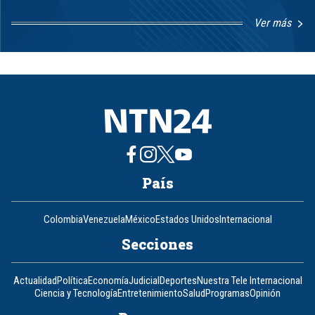
Ver más
Item
1
of
8
País
Colombia
Venezuela
México
Estados Unidos
Internacional
Secciones
Actualidad
Política
Economía
Judicial
Deportes
Nuestra Tele Internacional
Ciencia y Tecnología
Entretenimiento
Salud
Programas
Opinión