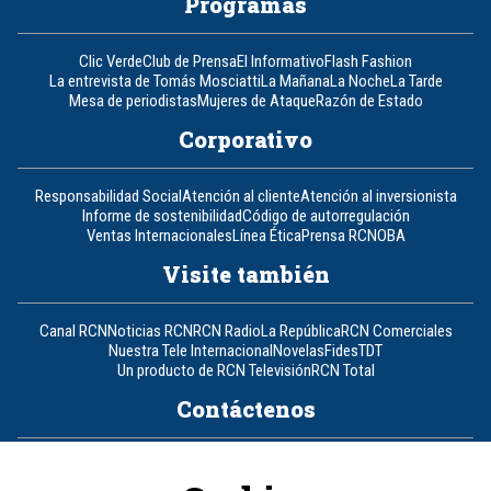
Programas
Clic Verde
Club de Prensa
El Informativo
Flash Fashion
La entrevista de Tomás Mosciatti
La Mañana
La Noche
La Tarde
Mesa de periodistas
Mujeres de Ataque
Razón de Estado
Corporativo
Responsabilidad Social
Atención al cliente
Atención al inversionista
Informe de sostenibilidad
Código de autorregulación
Ventas Internacionales
Línea Ética
Prensa RCN
OBA
Visite también
Canal RCN
Noticias RCN
RCN Radio
La República
RCN Comerciales
Nuestra Tele Internacional
Novelas
Fides
TDT
Un producto de RCN Televisión
RCN Total
Contáctenos
Teléfono
+57 (601) 426 92 92