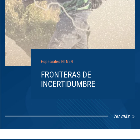
Especiales NTN24
FRONTERAS DE
INCERTIDUMBRE
Ver más
Item
1
of
8