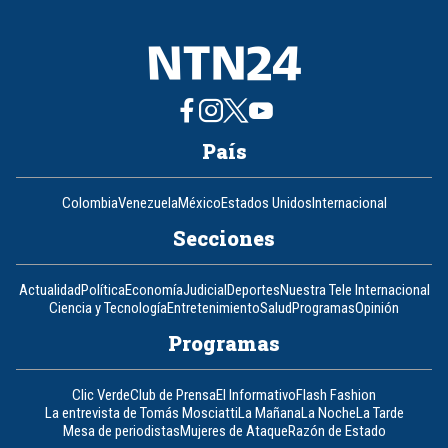
País
Colombia
Venezuela
México
Estados Unidos
Internacional
Secciones
Actualidad
Política
Economía
Judicial
Deportes
Nuestra Tele Internacional
Ciencia y Tecnología
Entretenimiento
Salud
Programas
Opinión
Programas
Clic Verde
Club de Prensa
El Informativo
Flash Fashion
La entrevista de Tomás Mosciatti
La Mañana
La Noche
La Tarde
Mesa de periodistas
Mujeres de Ataque
Razón de Estado