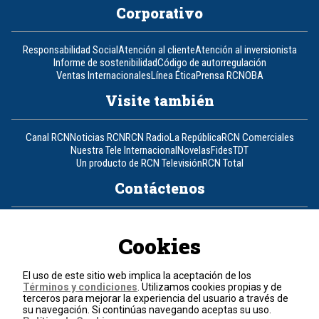
Corporativo
Responsabilidad Social
Atención al cliente
Atención al inversionista
Informe de sostenibilidad
Código de autorregulación
Ventas Internacionales
Línea Ética
Prensa RCN
OBA
Visite también
Canal RCN
Noticias RCN
RCN Radio
La República
RCN Comerciales
Nuestra Tele Internacional
Novelas
Fides
TDT
Un producto de RCN Televisión
RCN Total
Contáctenos
Teléfono
+57 (601) 426 92 92
Cookies
Política de datos personales
Política de cookies
El uso de este sitio web implica la aceptación de los
Términos y condiciones
Términos y condiciones
. Utilizamos cookies propias y de
terceros para mejorar la experiencia del usuario a través de
su navegación. Si continúas navegando aceptas su uso.
© 2026, RCN Medios.