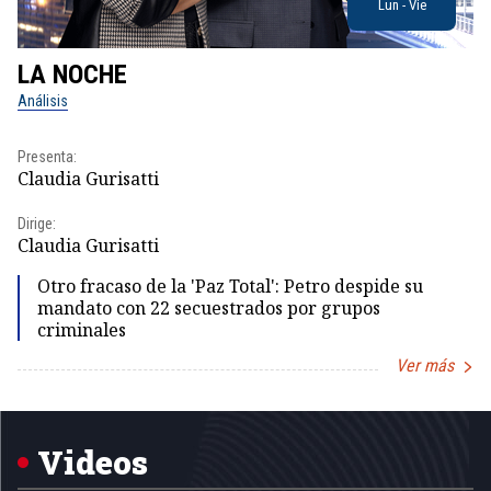
Lun - Vie
LA NOCHE
L
Análisis
No
Presenta:
Pr
Claudia Gurisatti
Id
Dirige:
Dir
Claudia Gurisatti
Id
Otro fracaso de la 'Paz Total': Petro despide su
mandato con 22 secuestrados por grupos
criminales
Ver más
Item
1
of
5
Videos