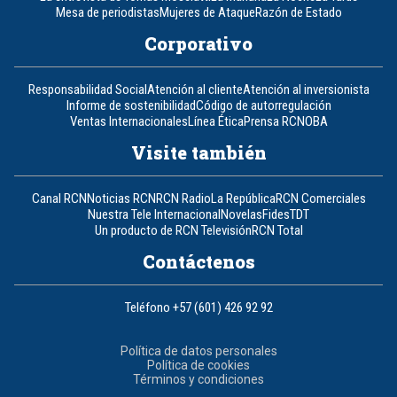
Mesa de periodistas
Mujeres de Ataque
Razón de Estado
Corporativo
Responsabilidad Social
Atención al cliente
Atención al inversionista
Informe de sostenibilidad
Código de autorregulación
Ventas Internacionales
Línea Ética
Prensa RCN
OBA
Visite también
Canal RCN
Noticias RCN
RCN Radio
La República
RCN Comerciales
Nuestra Tele Internacional
Novelas
Fides
TDT
Un producto de RCN Televisión
RCN Total
Contáctenos
Teléfono
+57 (601) 426 92 92
Política de datos personales
Política de cookies
Términos y condiciones