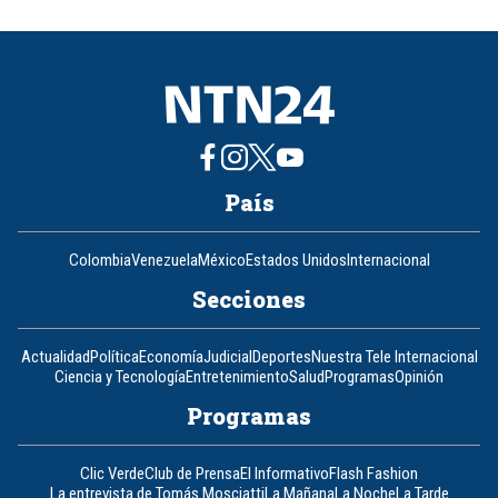
of
8
País
Colombia
Venezuela
México
Estados Unidos
Internacional
Secciones
Actualidad
Política
Economía
Judicial
Deportes
Nuestra Tele Internacional
Ciencia y Tecnología
Entretenimiento
Salud
Programas
Opinión
Programas
Clic Verde
Club de Prensa
El Informativo
Flash Fashion
La entrevista de Tomás Mosciatti
La Mañana
La Noche
La Tarde