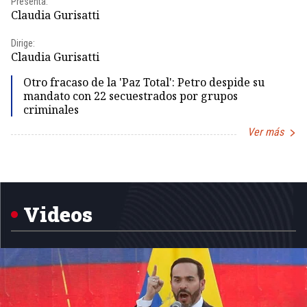
Presenta:
Pr
Claudia Gurisatti
Id
Dirige:
Dir
Claudia Gurisatti
Id
Otro fracaso de la 'Paz Total': Petro despide su
mandato con 22 secuestrados por grupos
criminales
Ver más
Item
1
of
5
Videos