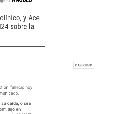
ograma:
clínico, y Ace
N24 sobre la
ion, falleció hoy
comunicado.
 su caída, o sea
n", dijo en