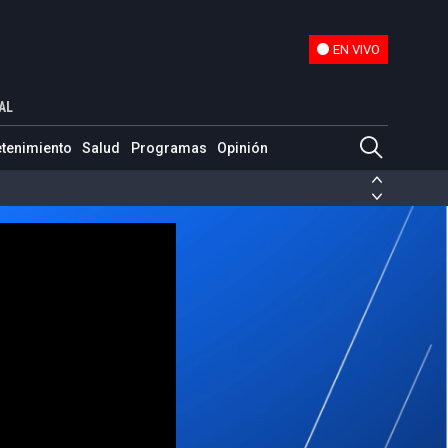
EN VIVO
EN VIVO
yne
AL
etenimiento
Salud
Programas
Opinión
ias de las FARC
ezuela
Nicolás Maduro
Disidencias de las FARC
 en Venezuela
Nicolás Maduro