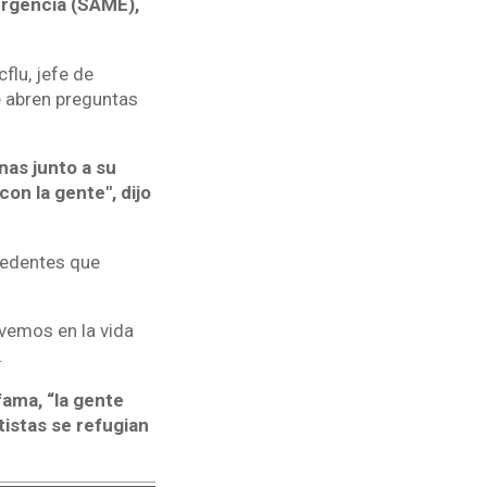
ergencia (SAME),
flu, jefe de
e abren preguntas
nas junto a su
on la gente", dijo
cedentes que
vemos en la vida
.
fama, “la gente
istas se refugian