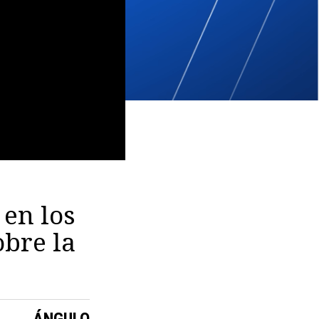
 en los
obre la
ÁNGULO