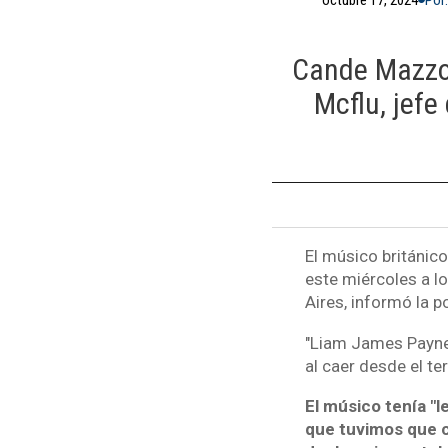
Cande Mazzone
Mcflu, jefe
El músico británic
este miércoles a lo
Aires, informó la po
"Liam James Payne,
al caer desde el te
El músico tenía "l
que tuvimos que co