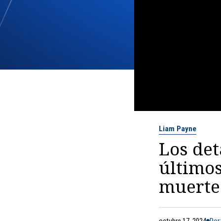
Liam Payne
Los det
últimos
muerte
octubre 17, 2024
Por