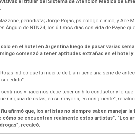
evisivas el titular del Sistema de Atención Médica de Em
.
azzone, periodista; Jorge Rojas, psicólogo clínico, y Ace Mc
 en Ángulo de NTN24, los últimos días con vida de Payne qu
solo en el hotel en Argentina luego de pasar varias sema
mingo comenzó a tener aptitudes extrañas en el hotel y c
 Rojas indicó que la muerte de Liam tiene una serie de ante
o sucedido”.
sentimos y hacemos debe tener un hilo conductor y lo que 
que ninguna de estas, en su mayoría, es congruente”, recalcó
lu afirmó que, los artistas no siempre saben manejar la 
 cómo se encuentran realmente estos artistas”. “Los art
 drogas”, recalcó.