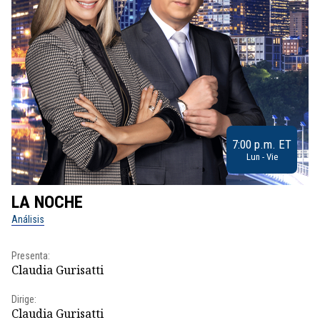
7:00 p.m. ET
Lun - Vie
LA NOCHE
L
Análisis
No
Presenta:
Pr
Claudia Gurisatti
Id
Dirige:
Dir
Claudia Gurisatti
Id