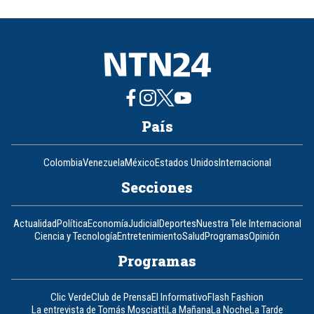
of
8
País
Colombia
Venezuela
México
Estados Unidos
Internacional
Secciones
Actualidad
Política
Economía
Judicial
Deportes
Nuestra Tele Internacional
Ciencia y Tecnología
Entretenimiento
Salud
Programas
Opinión
Programas
Clic Verde
Club de Prensa
El Informativo
Flash Fashion
La entrevista de Tomás Mosciatti
La Mañana
La Noche
La Tarde