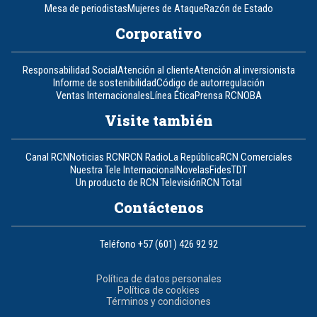
Mesa de periodistas
Mujeres de Ataque
Razón de Estado
Corporativo
Responsabilidad Social
Atención al cliente
Atención al inversionista
Informe de sostenibilidad
Código de autorregulación
Ventas Internacionales
Línea Ética
Prensa RCN
OBA
Visite también
Canal RCN
Noticias RCN
RCN Radio
La República
RCN Comerciales
Nuestra Tele Internacional
Novelas
Fides
TDT
Un producto de RCN Televisión
RCN Total
Contáctenos
Teléfono
+57 (601) 426 92 92
Política de datos personales
Política de cookies
Términos y condiciones