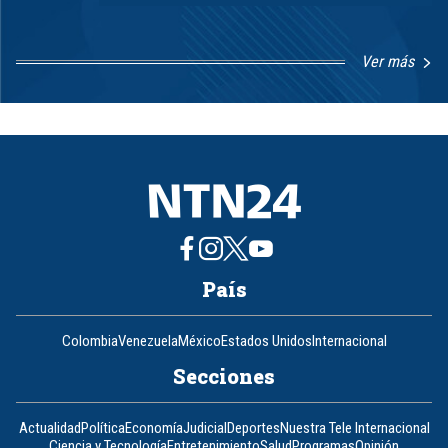
Ver más
Item
1
of
8
País
Colombia
Venezuela
México
Estados Unidos
Internacional
Secciones
Actualidad
Política
Economía
Judicial
Deportes
Nuestra Tele Internacional
Ciencia y Tecnología
Entretenimiento
Salud
Programas
Opinión