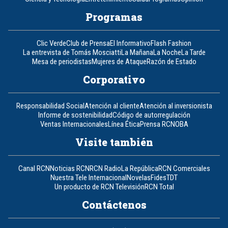
Programas
Clic Verde
Club de Prensa
El Informativo
Flash Fashion
La entrevista de Tomás Mosciatti
La Mañana
La Noche
La Tarde
Mesa de periodistas
Mujeres de Ataque
Razón de Estado
Corporativo
Responsabilidad Social
Atención al cliente
Atención al inversionista
Informe de sostenibilidad
Código de autorregulación
Ventas Internacionales
Línea Ética
Prensa RCN
OBA
Visite también
Canal RCN
Noticias RCN
RCN Radio
La República
RCN Comerciales
Nuestra Tele Internacional
Novelas
Fides
TDT
Un producto de RCN Televisión
RCN Total
Contáctenos