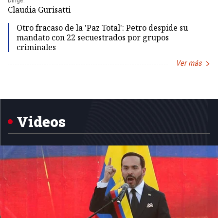
Dirige:
Dir
Claudia Gurisatti
Id
Otro fracaso de la 'Paz Total': Petro despide su
mandato con 22 secuestrados por grupos
criminales
Ver más
Item
1
of
5
Videos