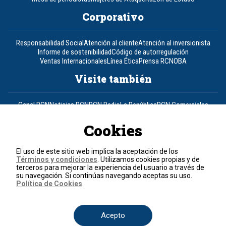
Corporativo
Responsabilidad Social
Atención al cliente
Atención al inversionista
Informe de sostenibilidad
Código de autorregulación
Ventas Internacionales
Línea Ética
Prensa RCN
OBA
Visite también
Canal RCN
Noticias RCN
RCN Radio
La República
RCN Comerciales
Nuestra Tele Internacional
Novelas
Fides
TDT
Un producto de RCN Televisión
RCN Total
Cookies
Contáctenos
El uso de este sitio web implica la aceptación de los
Términos y condiciones
. Utilizamos cookies propias y de
Teléfono
+57 (601) 426 92 92
terceros para mejorar la experiencia del usuario a través de
su navegación. Si continúas navegando aceptas su uso.
Política de Cookies
.
Política de datos personales
Política de cookies
Términos y condiciones
Acepto