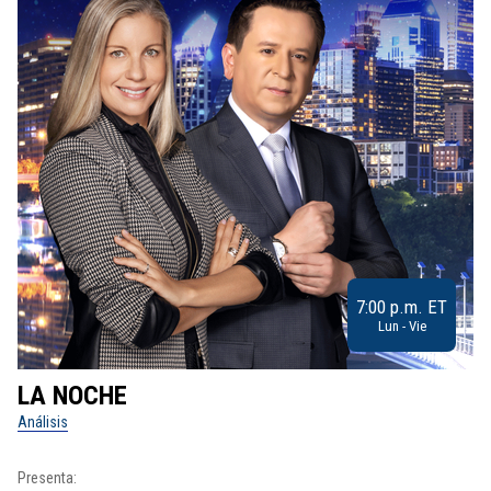
7:00 p.m. ET
Lun - Vie
LA NOCHE
L
Análisis
No
Presenta:
Pr