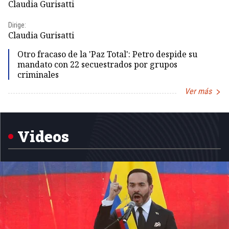
Claudia Gurisatti
Id
Dirige:
Dir
Claudia Gurisatti
Id
Otro fracaso de la 'Paz Total': Petro despide su
mandato con 22 secuestrados por grupos
criminales
Ver más
Item
1
of
5
Videos