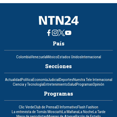
8
País
Colombia
Venezuela
México
Estados Unidos
Internacional
Secciones
Actualidad
Política
Economía
Judicial
Deportes
Nuestra Tele Internacional
Ciencia y Tecnología
Entretenimiento
Salud
Programas
Opinión
Programas
Clic Verde
Club de Prensa
El Informativo
Flash Fashion
La entrevista de Tomás Mosciatti
La Mañana
La Noche
La Tarde
Mesa de periodistas
Mujeres de Ataque
Razón de Estado