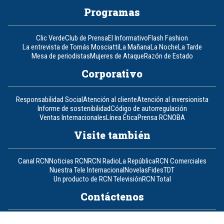
Programas
Clic Verde
Club de Prensa
El Informativo
Flash Fashion
La entrevista de Tomás Mosciatti
La Mañana
La Noche
La Tarde
Mesa de periodistas
Mujeres de Ataque
Razón de Estado
Corporativo
Responsabilidad Social
Atención al cliente
Atención al inversionista
Informe de sostenibilidad
Código de autorregulación
Ventas Internacionales
Línea Ética
Prensa RCN
OBA
Visite también
Canal RCN
Noticias RCN
RCN Radio
La República
RCN Comerciales
Nuestra Tele Internacional
Novelas
Fides
TDT
Un producto de RCN Televisión
RCN Total
Contáctenos
Teléfono
+57 (601) 426 92 92