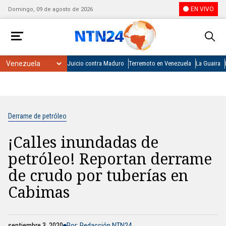
EN VIVO
Domingo, 09 de agosto de 2026
Juicio contra Maduro
Terremoto en Venezuela
La Guaira
Derrame de petróleo
¡Calles inundadas de
petróleo! Reportan derrame
de crudo por tuberías en
Cabimas
septiembre 3, 2020
Por: Redacción NTN24