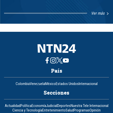
Ver más
Item
1
of
8
País
Colombia
Venezuela
México
Estados Unidos
Internacional
Secciones
Actualidad
Política
Economía
Judicial
Deportes
Nuestra Tele Internacional
Ciencia y Tecnología
Entretenimiento
Salud
Programas
Opinión