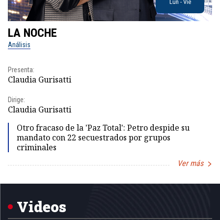
Lun - Vie
LA NOCHE
L
Análisis
No
Presenta:
Pr
Claudia Gurisatti
Id
Dirige:
Dir
Claudia Gurisatti
Id
Otro fracaso de la 'Paz Total': Petro despide su
mandato con 22 secuestrados por grupos
criminales
Ver más
Item
1
of
5
Videos