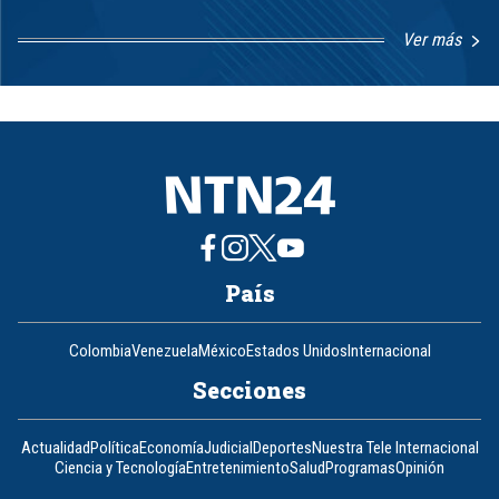
Ver más
Item
1
of
8
País
Colombia
Venezuela
México
Estados Unidos
Internacional
Secciones
Actualidad
Política
Economía
Judicial
Deportes
Nuestra Tele Internacional
Ciencia y Tecnología
Entretenimiento
Salud
Programas
Opinión