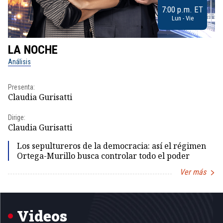
7:00 p.m. ET
Lun - Vie
LA NOCHE
L
Análisis
No
Presenta:
Pr
Claudia Gurisatti
Id
Dirige:
Dir
Claudia Gurisatti
Id
Los sepultureros de la democracia: así el régimen
Ortega-Murillo busca controlar todo el poder
Ver más
Item
1
of
5
Videos