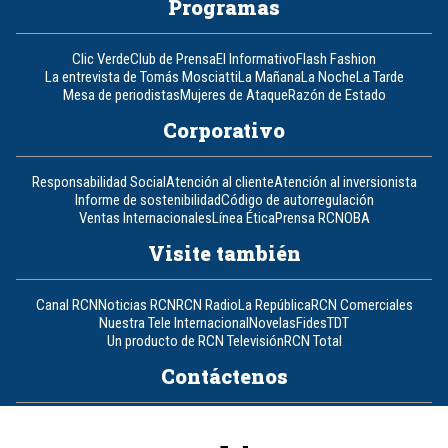
Programas
Clic Verde
Club de Prensa
El Informativo
Flash Fashion
La entrevista de Tomás Mosciatti
La Mañana
La Noche
La Tarde
Mesa de periodistas
Mujeres de Ataque
Razón de Estado
Corporativo
Responsabilidad Social
Atención al cliente
Atención al inversionista
Informe de sostenibilidad
Código de autorregulación
Ventas Internacionales
Línea Ética
Prensa RCN
OBA
Visite también
Canal RCN
Noticias RCN
RCN Radio
La República
RCN Comerciales
Nuestra Tele Internacional
Novelas
Fides
TDT
Un producto de RCN Televisión
RCN Total
Contáctenos
Teléfono
+57 (601) 426 92 92