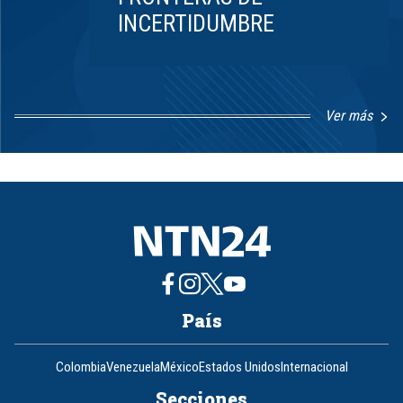
INCERTIDUMBRE
Ver más
Item
1
of
8
País
Colombia
Venezuela
México
Estados Unidos
Internacional
Secciones