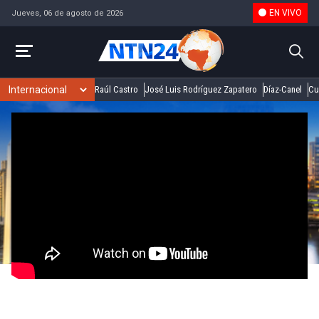
EN VIVO
Jueves, 06 de agosto de 2026
Raúl Castro
José Luis Rodríguez Zapatero
Díaz-Canel
Cu