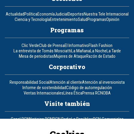
Actualidad
Política
Economía
Judicial
Deportes
Nuestra Tele Internacional
Ciencia y Tecnología
Entretenimiento
Salud
Programas
Opinión
Programas
Clic Verde
Club de Prensa
El Informativo
Flash Fashion
La entrevista de Tomás Mosciatti
La Mañana
La Noche
La Tarde
Mesa de periodistas
Mujeres de Ataque
Razón de Estado
Corporativo
Responsabilidad Social
Atención al cliente
Atención al inversionista
Informe de sostenibilidad
Código de autorregulación
Ventas Internacionales
Línea Ética
Prensa RCN
OBA
Visite también
Canal RCN
Noticias RCN
RCN Radio
La República
RCN Comerciales
Nuestra Tele Internacional
Novelas
Fides
TDT
Un producto de RCN Televisión
RCN Total