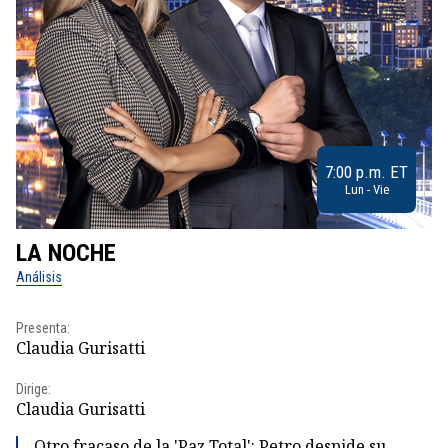
7:00 p.m. ET
Lun - Vie
LA NOCHE
L
Análisis
No
Presenta:
Pr
Claudia Gurisatti
Id
Dirige:
Dir
Claudia Gurisatti
Id
Otro fracaso de la 'Paz Total': Petro despide su