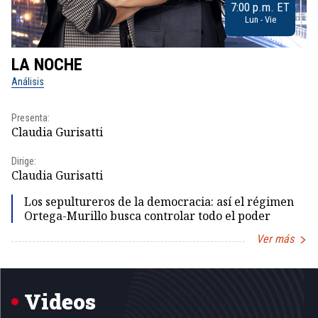
7:00 p.m. ET
Lun - Vie
LA NOCHE
L
Análisis
No
Presenta:
Pr
Claudia Gurisatti
Id
Dirige:
Dir
Claudia Gurisatti
Id
Los sepultureros de la democracia: así el régimen
Ortega-Murillo busca controlar todo el poder
Ver más
Item
1
of
5
Videos