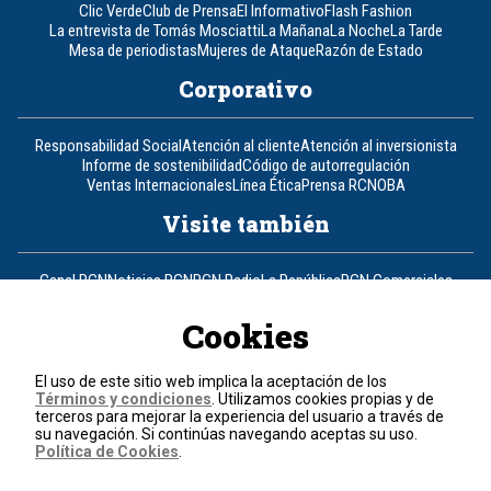
Clic Verde
Club de Prensa
El Informativo
Flash Fashion
La entrevista de Tomás Mosciatti
La Mañana
La Noche
La Tarde
Mesa de periodistas
Mujeres de Ataque
Razón de Estado
Corporativo
Responsabilidad Social
Atención al cliente
Atención al inversionista
Informe de sostenibilidad
Código de autorregulación
Ventas Internacionales
Línea Ética
Prensa RCN
OBA
Visite también
Canal RCN
Noticias RCN
RCN Radio
La República
RCN Comerciales
Nuestra Tele Internacional
Novelas
Fides
TDT
Un producto de RCN Televisión
RCN Total
Cookies
Contáctenos
El uso de este sitio web implica la aceptación de los
Términos y condiciones
. Utilizamos cookies propias y de
Teléfono
+57 (601) 426 92 92
terceros para mejorar la experiencia del usuario a través de
su navegación. Si continúas navegando aceptas su uso.
Política de Cookies
.
Política de datos personales
Política de cookies