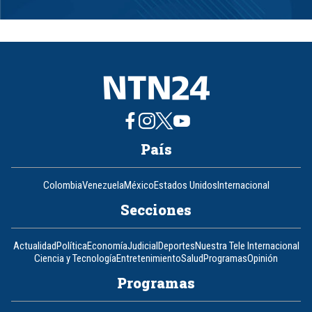
Item
1
of
8
País
Colombia
Venezuela
México
Estados Unidos
Internacional
Secciones
Actualidad
Política
Economía
Judicial
Deportes
Nuestra Tele Internacional
Ciencia y Tecnología
Entretenimiento
Salud
Programas
Opinión
Programas