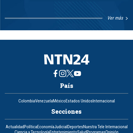
Ver más
Item
1
of
8
País
Colombia
Venezuela
México
Estados Unidos
Internacional
Secciones
Actualidad
Política
Economía
Judicial
Deportes
Nuestra Tele Internacional
Ciencia y Tecnología
Entretenimiento
Salud
Programas
Opinión