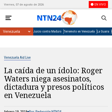
EN VIVO
Viernes, 07 de agosto de 2026
Juicio contra Maduro
Terremoto en Venezuela
La Guaira
Venezuela Aid Live
La caída de un ídolo: Roger
Waters niega asesinatos,
dictadura y presos políticos
en Venezuela
febrero 19, 2019
Por: Redacción NTN24