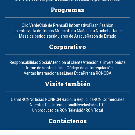
Programas
Clic Verde
Club de Prensa
El Informativo
Flash Fashion
La entrevista de Tomás Mosciatti
La Mañana
La Noche
La Tarde
Mesa de periodistas
Mujeres de Ataque
Razón de Estado
Corporativo
Responsabilidad Social
Atención al cliente
Atención al inversionista
Informe de sostenibilidad
Código de autorregulación
Ventas Internacionales
Línea Ética
Prensa RCN
OBA
Visite también
Canal RCN
Noticias RCN
RCN Radio
La República
RCN Comerciales
Nuestra Tele Internacional
Novelas
Fides
TDT
Un producto de RCN Televisión
RCN Total
Contáctenos