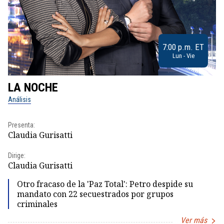
7:00 p.m. ET
Lun - Vie
LA NOCHE
L
Análisis
No
Presenta:
Pr
Claudia Gurisatti
Id
Dirige:
Dir
Claudia Gurisatti
Id
Otro fracaso de la 'Paz Total': Petro despide su
mandato con 22 secuestrados por grupos
criminales
Ver más