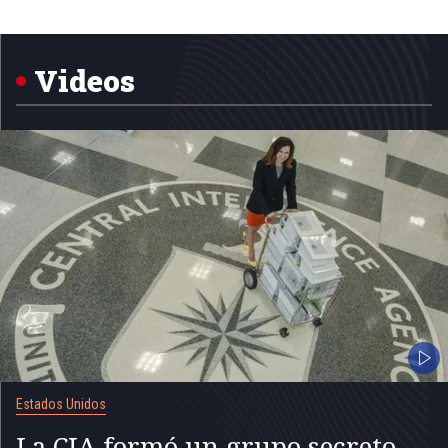
Item
1
of
5
Videos
Estados Unidos
La CIA formó un grupo secreto