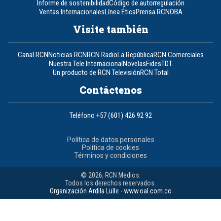
Informe de sostenibilidad
Código de autorregulación
Ventas Internacionales
Línea Ética
Prensa RCN
OBA
Visite también
Canal RCN
Noticias RCN
RCN Radio
La República
RCN Comerciales
Nuestra Tele Internacional
Novelas
Fides
TDT
Un producto de RCN Televisión
RCN Total
Contáctenos
Teléfono
+57 (601) 426 92 92
Política de datos personales
Política de cookies
Términos y condiciones
© 2026, RCN Medios.
Todos los derechos reservados.
Organización Ardila Lülle - www.oal.com.co