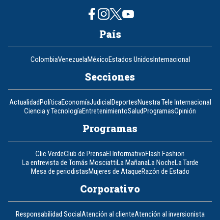
País
Colombia
Venezuela
México
Estados Unidos
Internacional
Secciones
Actualidad
Política
Economía
Judicial
Deportes
Nuestra Tele Internacional
Ciencia y Tecnología
Entretenimiento
Salud
Programas
Opinión
Programas
Clic Verde
Club de Prensa
El Informativo
Flash Fashion
La entrevista de Tomás Mosciatti
La Mañana
La Noche
La Tarde
Mesa de periodistas
Mujeres de Ataque
Razón de Estado
Corporativo
Responsabilidad Social
Atención al cliente
Atención al inversionista