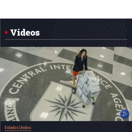
Item
1
of
5
Videos
Estados Unidos