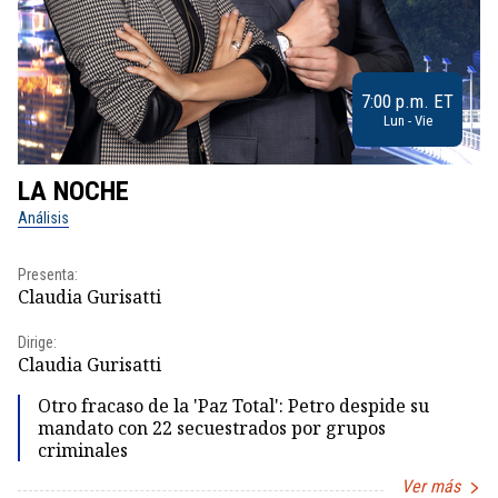
7:00 p.m. ET
Lun - Vie
LA NOCHE
L
Análisis
No
Presenta:
Pr
Claudia Gurisatti
Id
Dirige:
Dir
Claudia Gurisatti
Id
Otro fracaso de la 'Paz Total': Petro despide su
mandato con 22 secuestrados por grupos
criminales
Ver más