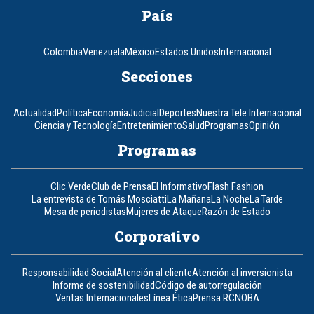
País
Colombia
Venezuela
México
Estados Unidos
Internacional
Secciones
Actualidad
Política
Economía
Judicial
Deportes
Nuestra Tele Internacional
Ciencia y Tecnología
Entretenimiento
Salud
Programas
Opinión
Programas
Clic Verde
Club de Prensa
El Informativo
Flash Fashion
La entrevista de Tomás Mosciatti
La Mañana
La Noche
La Tarde
Mesa de periodistas
Mujeres de Ataque
Razón de Estado
Corporativo
Responsabilidad Social
Atención al cliente
Atención al inversionista
Informe de sostenibilidad
Código de autorregulación
Ventas Internacionales
Línea Ética
Prensa RCN
OBA