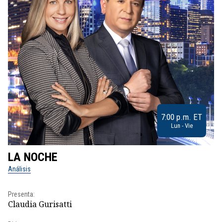
7:00 p.m. ET
Lun - Vie
LA NOCHE
L
Análisis
No
Presenta:
Pr
Claudia Gurisatti
Id